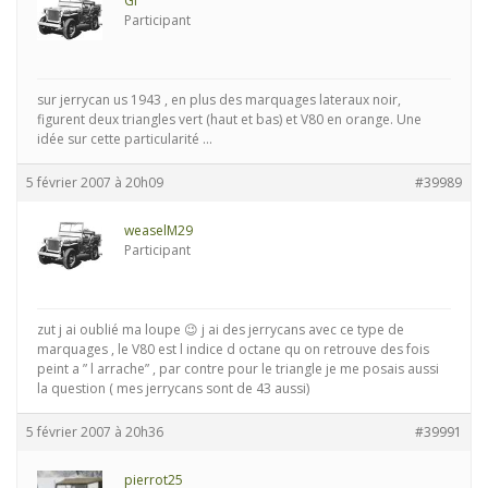
GI
Participant
sur jerrycan us 1943 , en plus des marquages lateraux noir,
figurent deux triangles vert (haut et bas) et V80 en orange. Une
idée sur cette particularité …
5 février 2007 à 20h09
#39989
weaselM29
Participant
zut j ai oublié ma loupe 😉 j ai des jerrycans avec ce type de
marquages , le V80 est l indice d octane qu on retrouve des fois
peint a ” l arrache” , par contre pour le triangle je me posais aussi
la question ( mes jerrycans sont de 43 aussi)
5 février 2007 à 20h36
#39991
pierrot25