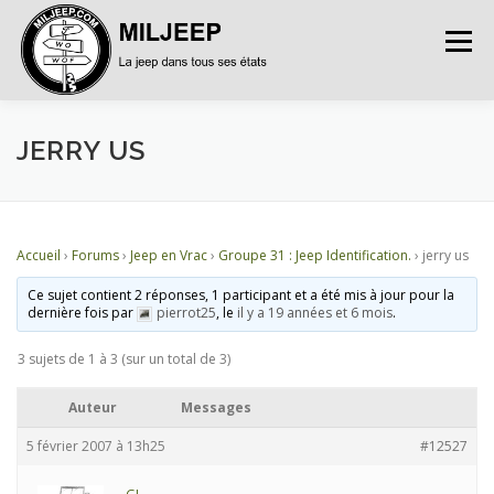
Menu
ACCUEIL
ARTICLES
PETITES ANNONCES
JERRY US
ALBUMS
BASES DE DONNÉES
Accueil
›
Forums
›
Jeep en Vrac
›
Groupe 31 : Jeep Identification.
›
jerry us
Ce sujet contient 2 réponses, 1 participant et a été mis à jour pour la
DOCUMENTATIONS
FORUMS
S’INSCRIRE
dernière fois par
pierrot25
, le
il y a 19 années et 6 mois
.
3 sujets de 1 à 3 (sur un total de 3)
CONNEXION
Auteur
Messages
5 février 2007 à 13h25
#12527