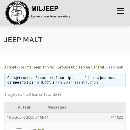
Menu
ACCUEIL
ARTICLES
PETITES ANNONCES
JEEP MALT
ALBUMS
BASES DE DONNÉES
Accueil
›
Forums
›
Jeep en Vrac
›
Groupe 00 : Jeep en Général.
›
Jeep malt
Ce sujet contient 2 réponses, 1 participant et a été mis à jour pour la
DOCUMENTATIONS
FORUMS
S’INSCRIRE
dernière fois par
JERRY
, le
il y a 20 années et 10 mois
.
3 sujets de 1 à 3 (sur un total de 3)
CONNEXION
Auteur
Messages
10 octobre 2005 à 19h44
#11032