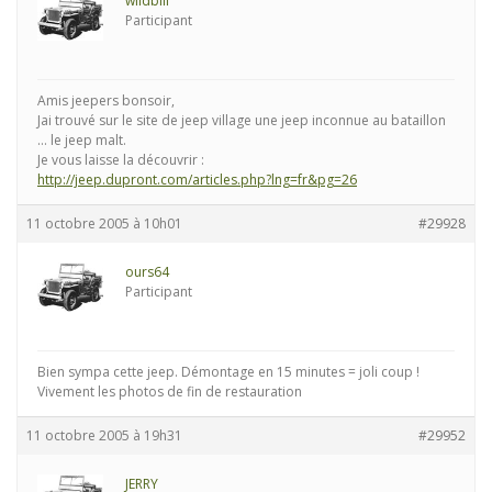
wildbill
Participant
Amis jeepers bonsoir,
Jai trouvé sur le site de jeep village une jeep inconnue au bataillon
… le jeep malt.
Je vous laisse la découvrir :
http://jeep.dupront.com/articles.php?lng=fr&pg=26
11 octobre 2005 à 10h01
#29928
ours64
Participant
Bien sympa cette jeep. Démontage en 15 minutes = joli coup !
Vivement les photos de fin de restauration
11 octobre 2005 à 19h31
#29952
JERRY