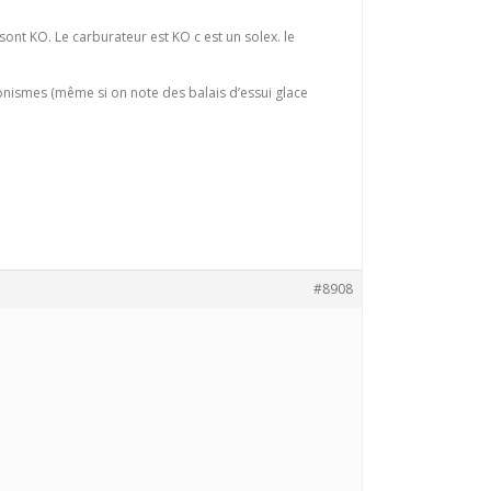
s sont KO. Le carburateur est KO c est un solex. le
ronismes (même si on note des balais d’essui glace
#8908