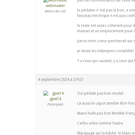
peu de commentaires sur cette ve
webmaster
le pédalier n ‘est pas le bon, a voi
Maître des clés
faisceau electrique n est pas conf
le reste est assez coherent pour 
manuel et un emplacement pour le
perso mon coeur pencherait sur cel
je laisse les miljeepers compléter
Y a ceux qui causent, y a ceux qui fo
4 septembre 2024 à 21h21
Oui pédale pas bon model.
gpw14
Là aussi le capot semble être For
Participant
Mano huile pas bon Modèle Franç
Carbu solex comme l’autre.
Marquage sur la bâche le blanc es