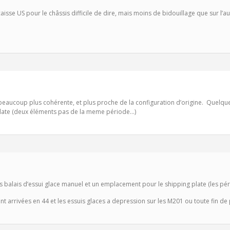
caisse US pour le châssis difficile de dire, mais moins de bidouillage que sur l’a
beaucoup plus cohérente, et plus proche de la configuration d’origine. Quelques
plate (deux éléments pas de la meme période…)
 balais d’essui glace manuel et un emplacement pour le shipping plate (les pé
ont arrivées en 44 et les essuis glaces a depression sur les M201 ou toute fin 