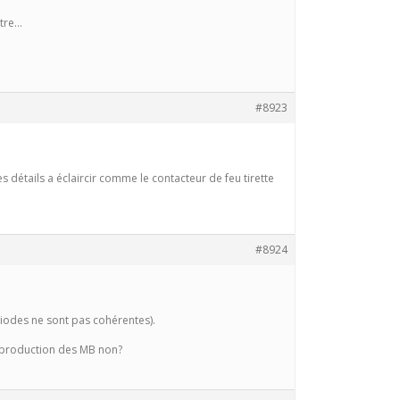
utre…
#8923
 détails a éclaircir comme le contacteur de feu tirette
#8924
riodes ne sont pas cohérentes).
de production des MB non?