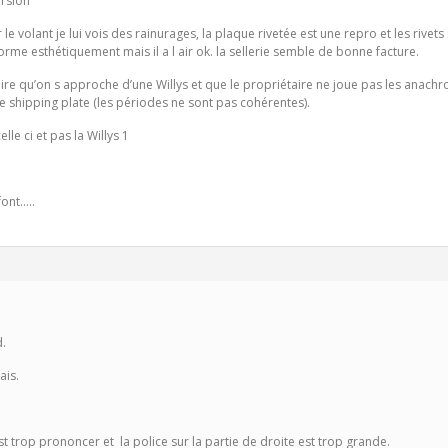
rsion
r le volant je lui vois des rainurages, la plaque rivetée est une repro et les rivet
orme esthétiquement mais il a l air ok. la sellerie semble de bonne facture.
dire qu’on s approche d’une Willys et que le propriétaire ne joue pas les anach
 shipping plate (les périodes ne sont pas cohérentes).
le ci et pas la Willys 1
nt.....
d.
ais.
t trop prononcer et la police sur la partie de droite est trop grande.