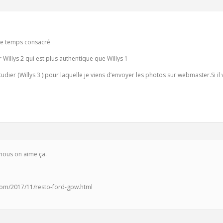
le temps consacré
 Willys 2 qui est plus authentique que Willys 1
étudier (Willys 3 ) pour laquelle je viens d’envoyer les photos sur webmaster.Si 
 nous on aime ça.
com/2017/11/resto-ford-gpw.html