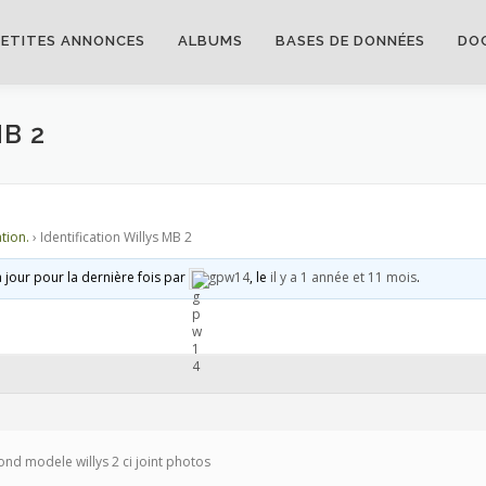
PETITES ANNONCES
ALBUMS
BASES DE DONNÉES
DO
B 2
tion.
›
Identification Willys MB 2
à jour pour la dernière fois par
gpw14
, le
il y a 1 année et 11 mois
.
cond modele willys 2 ci joint photos