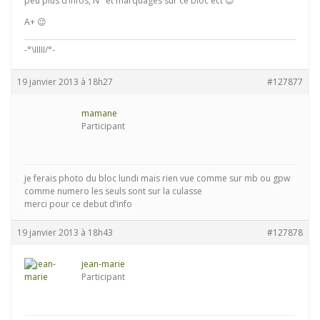
peu plus d’infos, N° et marquages sur ce bloc ect 😉
A+ 😉
-°\IIIII/°-
19 janvier 2013 à 18h27
#127877
mamane
Participant
je ferais photo du bloc lundi mais rien vue comme sur mb ou gpw
comme numero les seuls sont sur la culasse
merci pour ce debut d’info
19 janvier 2013 à 18h43
#127878
jean-marie
Participant