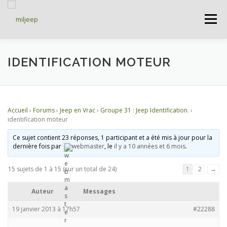
Menu
ACCUEIL
ARTICLES
PETITES ANNONCES
IDENTIFICATION MOTEUR
ALBUMS
BASES DE DONNÉES
Accueil
›
Forums
›
Jeep en Vrac
›
Groupe 31 : Jeep Identification.
›
identification moteur
DOCUMENTATIONS
FORUMS
S’INSCRIRE
Ce sujet contient 23 réponses, 1 participant et a été mis à jour pour la
dernière fois par
webmaster
, le
il y a 10 années et 6 mois
.
15 sujets de 1 à 15 (sur un total de 24)
1
2
→
CONNEXION
Auteur
Messages
19 janvier 2013 à 17h57
#22288