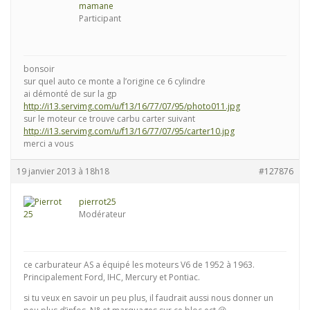
mamane
Participant
bonsoir
sur quel auto ce monte a l’origine ce 6 cylindre
ai démonté de sur la gp
http://i13.servimg.com/u/f13/16/77/07/95/photo011.jpg
sur le moteur ce trouve carbu carter suivant
http://i13.servimg.com/u/f13/16/77/07/95/carter10.jpg
merci a vous
19 janvier 2013 à 18h18
#127876
pierrot25
Modérateur
ce carburateur AS a équipé les moteurs V6 de 1952 à 1963.
Principalement Ford, IHC, Mercury et Pontiac.
si tu veux en savoir un peu plus, il faudrait aussi nous donner un