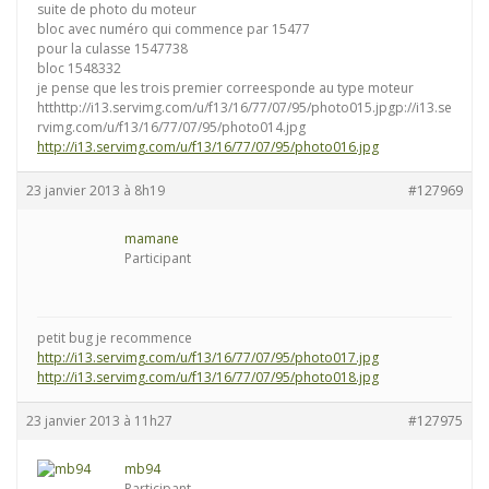
suite de photo du moteur
bloc avec numéro qui commence par 15477
pour la culasse 1547738
bloc 1548332
je pense que les trois premier correesponde au type moteur
htthttp://i13.servimg.com/u/f13/16/77/07/95/photo015.jpgp://i13.se
rvimg.com/u/f13/16/77/07/95/photo014.jpg
http://i13.servimg.com/u/f13/16/77/07/95/photo016.jpg
23 janvier 2013 à 8h19
#127969
mamane
Participant
petit bug je recommence
http://i13.servimg.com/u/f13/16/77/07/95/photo017.jpg
http://i13.servimg.com/u/f13/16/77/07/95/photo018.jpg
23 janvier 2013 à 11h27
#127975
mb94
Participant