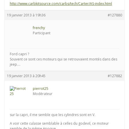
http://www.carbkitsource.com/carbs/tech/Carter/AS-index.html
19 janvier 2013 à 19h36
#127880
frenchy
Participant
Ford capri ?
Souvent ce sont ces moteurs qui se retrouvaient montés dans des
jeep….
19 janvier 2013 à 20h45
#127882
pierrot25
Modérateur
sur la capri, il me semble que les cylindres sont en V.
A voir cette culasse semblable à celles du godevil, ce moteur
semble de la même époque…