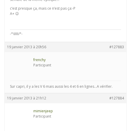
c’est presque ça, mais ce n’est pas ça:-P
A+ 😉
-°\IIIII/°-
19 janvier 2013 à 20h56
#127883
frenchy
Participant
Sur capri, il y a les V 6 mais aussi les 4 et 6 en lignes…A vérifier.
19 janvier 2013 à 21h12
#127884
mimienjeep
Participant