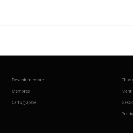
Devenir membre
Chart
Membres
Menti
Cartographie
Gesti
Politi