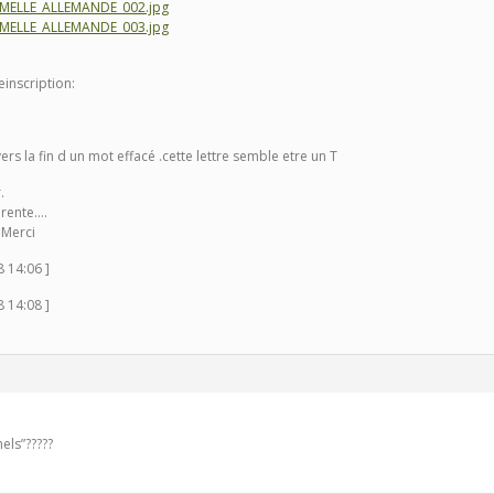
JUMELLE_ALLEMANDE_002.jpg
JUMELLE_ALLEMANDE_003.jpg
inscription:
rs la fin d un mot effacé .cette lettre semble etre un T
.
arente….
 Merci
8 14:06 ]
8 14:08 ]
els”?????