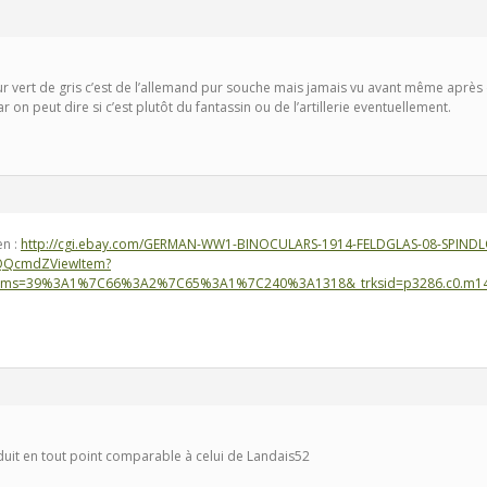
eur vert de gris c’est de l’allemand pur souche mais jamais vu avant même apr
on peut dire si c’est plutôt du fantassin ou de l’artillerie eventuellement.
en :
http://cgi.ebay.com/GERMAN-WW1-BINOCULARS-1914-FELDGLAS-08-SPINDL
QcmdZViewItem?
arms=39%3A1%7C66%3A2%7C65%3A1%7C240%3A1318&_trksid=p3286.c0.m14
oduit en tout point comparable à celui de Landais52