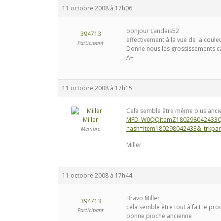
11 octobre 2008 à 17h06
bonjour Landais52
394713
effectivement à la vue de la coul
Participant
Donne nous les grossissements car 
A+
11 octobre 2008 à 17h15
Cela semble être même plus anci
Miller
MFD_W0QQitemZ180298042433Q
hash=item180298042433&_trkp
Membre
Miller
11 octobre 2008 à 17h44
Bravo Miller
394713
cela semble être tout à fait le pr
Participant
bonne pioche ancienne