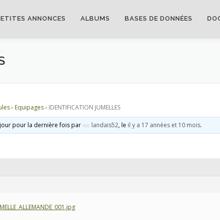
PETITES ANNONCES
ALBUMS
BASES DE DONNÉES
DO
S
ules
›
Equipages
›
IDENTIFICATION JUMELLES
 jour pour la dernière fois par
landais52
, le
il y a 17 années et 10 mois
.
JUMELLE_ALLEMANDE_001.jpg