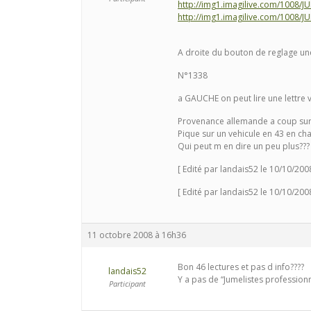
http://img1.imagilive.com/1008/
http://img1.imagilive.com/1008/
A droite du bouton de reglage une
N°1338
a GAUCHE on peut lire une lettre ve
Provenance allemande a coup sur
Pique sur un vehicule en 43 en ch
Qui peut m en dire un peu plus???
[ Edité par landais52 le 10/10/200
[ Edité par landais52 le 10/10/200
11 octobre 2008 à 16h36
Bon 46 lectures et pas d info????
landais52
Y a pas de “Jumelistes professionn
Participant