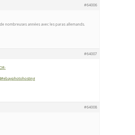
#64006
ès de nombreuses années avec les paras allemands.
#64007
OR-
#ebayphotohosting
#64008