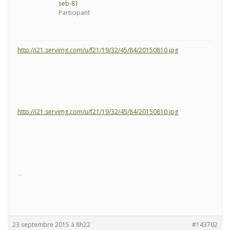
seb-81
Participant
http://i21.servimg.com/u/f21/19/32/45/84/20150810.jpg
http://i21.servimg.com/u/f21/19/32/45/84/20150810.jpg
…
23 septembre 2015 à 8h22
#143702