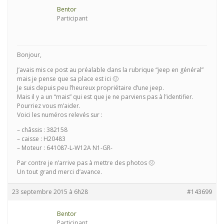
Bentor
Participant
Bonjour,
J’avais mis ce post au préalable dans la rubrique “jeep en général”
mais je pense que sa place est ici 🙂
Je suis depuis peu l’heureux propriétaire d’une jeep.
Mais il y a un “mais” qui est que je ne parviens pas à l’identifier.
Pourriez vous m’aider.
Voici les numéros relevés sur :
– châssis : 382158
– caisse : H20483
– Moteur : 641087-L-W12A N1-GR-
Par contre je n’arrive pas à mettre des photos 🙁
Un tout grand merci d’avance.
23 septembre 2015 à 6h28
#143699
Bentor
Participant