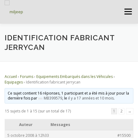
Menu
ACCUEIL
ARTICLES
PETITES ANNONCES
IDENTIFICATION FABRICANT
JERRYCAN
ALBUMS
BASES DE DONNÉES
Accueil
›
Forums
›
Equipements Embarqués dans les Véhicules
›
DOCUMENTATIONS
FORUMS
S’INSCRIRE
Equipages
›
Identification fabricant jerrycan
Ce sujet contient 16 réponses, 1 participant et a été mis à jour pour la
dernière fois par
MB399579
, le
il y a 17 années et 10 mois
.
CONNEXION
15 sujets de 1 à 15 (sur un total de 17)
1
2
→
Auteur
Messages
5 octobre 2008 à 12h33
#15500