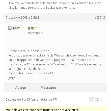
Il se trouve dans la liste de mes futurs bouquin a acheter. Mais j’en
ai tellement a prendre… le Becker par exemple.
7 octobre 2008 à 21h23
#63743
JERRY
Participant
Bonsoir à tous, bonsoir Léon,
je dois posséder une dizaine de Whestinghouse , dont 3 ont aussi
un “R” frappé sur le devant de la poignée , un autre ou c’est le
contraire , le”R” dessous et le “W” devant .Un “TEX” sur le devant de
la poignée et “W” dessous .
Par contre ils sont tous de 1943
Jerry
Auteur
Messages
15 sujets de 1 à 15 (sur un total de 17)
1
2
→
Vous devez être connecté pour répondre à ce sujet.