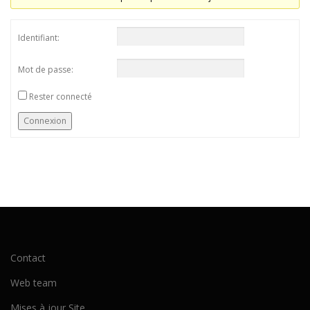
Identifiant:
Mot de passe:
Rester connecté
Connexion
Contact
Web team
Mises à jour Site