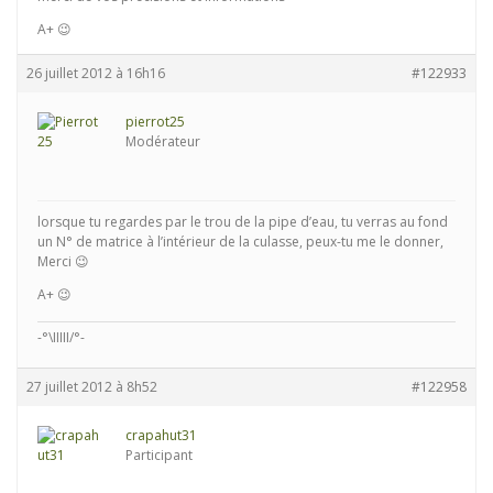
A+ 😉
26 juillet 2012 à 16h16
#122933
pierrot25
Modérateur
lorsque tu regardes par le trou de la pipe d’eau, tu verras au fond
un N° de matrice à l’intérieur de la culasse, peux-tu me le donner,
Merci 😉
A+ 😉
-°\IIIII/°-
27 juillet 2012 à 8h52
#122958
crapahut31
Participant