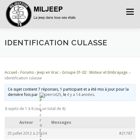
Menu
ACCUEIL
ARTICLES
PETITES ANNONCES
IDENTIFICATION CULASSE
ALBUMS
BASES DE DONNÉES
Accueil
›
Forums
›
Jeep en Vrac
›
Groupe 01-02 : Moteur et Embrayage.
›
identification culasse
DOCUMENTATIONS
FORUMS
S’INSCRIRE
Ce sujet contient 7 réponses, 1 participant et a été mis à jour pour la
dernière fois par
pierrot25
, le
il y a 14 années
.
8 sujets de 1 à 8 (sur un total de 8)
CONNEXION
Auteur
Messages
25 juillet 2012 à 21h34
#21787