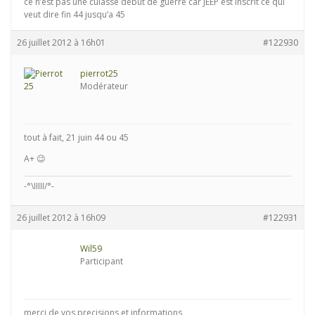
ce n’est pas une culasse debut de guerre car JEEP est inscrit ce qui
veut dire fin 44 jusqu’a 45
26 juillet 2012 à 16h01
#122930
pierrot25
Modérateur
tout à fait, 21 juin 44 ou 45
A+ 😉
-°\IIIII/°-
26 juillet 2012 à 16h09
#122931
Wil59
Participant
merci de vos precisions et informations