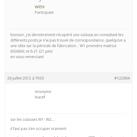
Wil59
Participant
bonsoir, j’ai dernièrement récupéré une culasse,en consultant les
différents posts je n’ai pas trouvé de correspondance, quelqu’un a
une idée sur la période de fabrication .. W1 première matrice
633660c et 6-21 (21 juin)
en vous remerciant
26 juillet 2012 à 7h50
#122904
Anonyme
Inactif
sur les culasses W1- W2….
il faut pas s’en occuper vraiment