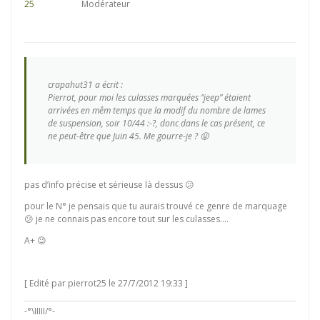
Modérateur
crapahut31 a écrit :
Pierrot, pour moi les culasses marquées “jeep” étaient
arrivées en mêm temps que la modif du nombre de lames
de suspension, soir 10/44 :-?, donc dans le cas présent, ce
ne peut-être que Juin 45. Me gourre-je ? 😛
pas d’info précise et sérieuse là dessus 😕
pour le N° je pensais que tu aurais trouvé ce genre de marquage
😕 je ne connais pas encore tout sur les culasses….
A+ 😉
[ Edité par pierrot25 le 27/7/2012 19:33 ]
-°\IIIII/°-