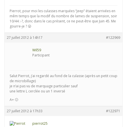
Pierrot, pour moi les culasses marquées “jeep” étaient arrivées en
mêm temps que la modif du nombre de lames de suspension, soir
10/44 :-?, donc dans le cas présent, ce ne peut-être que Juin 45. Me
gourre-je ? 😛
27 juillet 2012 à 14h17
#122969
Wil59
Participant
Salut Pierrot, j’ai regardé au fond de la culasse (après un petit coup
de microbillage)
je n’ai pas vu de marquage particulier sauf
une lettre L cerclée ou un 1 inversé
A+ 🙂
27 juillet 2012 à 17h33
#122971
pierrot25