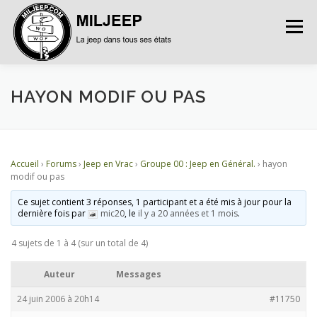
Menu
ACCUEIL
ARTICLES
PETITES ANNONCES
HAYON MODIF OU PAS
ALBUMS
BASES DE DONNÉES
Accueil
›
Forums
›
Jeep en Vrac
›
Groupe 00 : Jeep en Général.
›
hayon
modif ou pas
DOCUMENTATIONS
FORUMS
S’INSCRIRE
Ce sujet contient 3 réponses, 1 participant et a été mis à jour pour la
dernière fois par
mic20
, le
il y a 20 années et 1 mois
.
4 sujets de 1 à 4 (sur un total de 4)
CONNEXION
Auteur
Messages
24 juin 2006 à 20h14
#11750