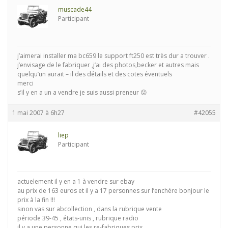
muscade44
Participant
j’aimerai installer ma bc659 le support ft250 est très dur a trouver .
j’envisage de le fabriquer ,j’ai des photos,becker et autres mais
quelqu’un aurait – il des détails et des cotes éventuels
merci
s’il y en a un a vendre je suis aussi preneur 😛
1 mai 2007 à 6h27
#42055
liep
Participant
actuelement il y en a 1 à vendre sur ebay
au prix de 163 euros et il y a 17 personnes sur l’enchére bonjour le
prix à la fin !!!
sinon vas sur abcollection , dans la rubrique vente
période 39-45 , états-unis , rubrique radio
il y a une personne qui les re-fabriques prix