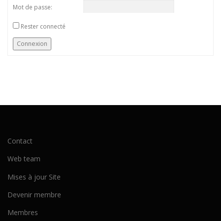
Mot de passe:
Rester connecté
Connexion
Contact
Web team
Mises à jour Site
Devenir membre
Membres