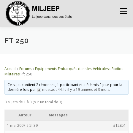
Menu
ACCUEIL
ARTICLES
PETITES ANNONCES
FT 250
ALBUMS
BASES DE DONNÉES
Accueil
›
Forums
›
Equipements Embarqués dans les Véhicules
›
Radios
Militaires
›
ft 250
DOCUMENTATIONS
FORUMS
S’INSCRIRE
Ce sujet contient 2 réponses, 1 participant et a été mis à jour pour la
dernière fois par
muscade44
, le
il y a 19 années et 3 mois
.
3 sujets de 1 à 3 (sur un total de 3)
CONNEXION
Auteur
Messages
1 mai 2007 à 5h39
#12851