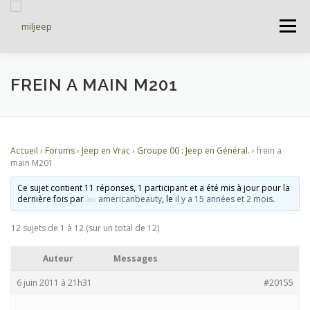
Menu
ACCUEIL
ARTICLES
PETITES ANNONCES
FREIN A MAIN M201
ALBUMS
BASES DE DONNÉES
Accueil
›
Forums
›
Jeep en Vrac
›
Groupe 00 : Jeep en Général.
›
frein a
main M201
DOCUMENTATIONS
FORUMS
S’INSCRIRE
Ce sujet contient 11 réponses, 1 participant et a été mis à jour pour la
dernière fois par
americanbeauty
, le
il y a 15 années et 2 mois
.
12 sujets de 1 à 12 (sur un total de 12)
CONNEXION
Auteur
Messages
6 juin 2011 à 21h31
#20155