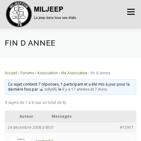
Menu
ACCUEIL
ARTICLES
PETITES ANNONCES
FIN D ANNEE
ALBUMS
BASES DE DONNÉES
Accueil
›
Forums
›
Association
›
Vie Associative
›
fin d annee
Ce sujet contient 7 réponses, 1 participant et a été mis à jour pour la
DOCUMENTATIONS
FORUMS
S’INSCRIRE
dernière fois par
billy69
, le
il y a 17 années et 7 mois
.
8 sujets de 1 à 8 (sur un total de 8)
CONNEXION
Auteur
Messages
24 décembre 2008 à 8h31
#15917