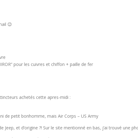
mail 😉
vre
IROR” pour les cuivres et chiffon + paille de fer
tincteurs achetés cette apres-midi :
 … ni de petit bonhomme, mais Air Corps – US Army
 de Jeep, et d’origine ?! Sur le site mentionné en bas, j’ai trouvé une ph