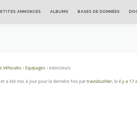
PETITES ANNONCES
ALBUMS
BASES DE DONNÉES
DO
 Véhicules
›
Equipages
›
extincteurs
 et a été mis à jour pour la dernière fois par
travisbushler
, le
il y a 17