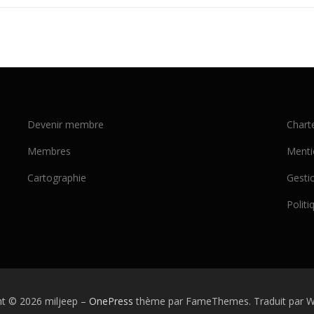
Devenir membre
Chart
Membres
Menti
Cartographie
Gesti
Politi
ht © 2026 miljeep
–
OnePress
thème par FameThemes. Traduit par W