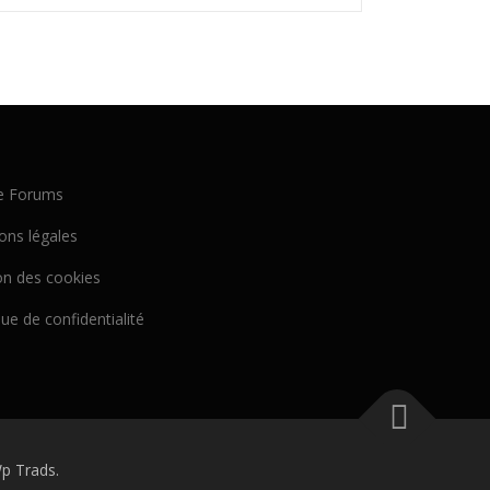
e Forums
ons légales
on des cookies
que de confidentialité
p Trads.