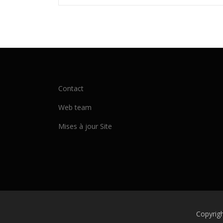
Contact
Web team
Mises à jour Site
Copyrig