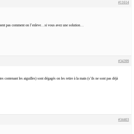
#11614
 vraiment pas comment on l’enleve…si vous avez une solution…
#34399
es contenant les aiguilles) sont dégagés on les retire à la main (s’ils ne sont pas déjà
#34403