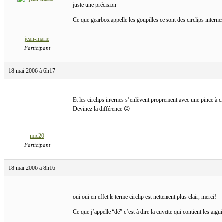
juste une précision
Ce que gearbox appelle les goupilles ce sont des circlips internes
jean-marie
Participant
18 mai 2006 à 6h17
Et les circlips internes s’enlèvent proprement avec une pince à ci
Devinez la différence 😛
mic20
Participant
18 mai 2006 à 8h16
oui oui en effet le terme circlip est nettement plus clair, merci!
Ce que j’appelle “dé” c’est à dire la cuvette qui contient les aigu