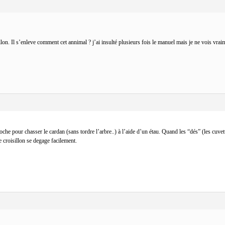
isillon. Il s’enleve comment cet annimal ? j’ai insulté plusieurs fois le manuel mais je ne vois
roche pour chasser le cardan (sans tordre l’arbre..) à l’aide d’un étau. Quand les “dés” (les cuvett
 croisillon se degage facilement.