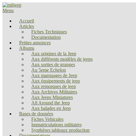
Menu
Accueil
Articles
Fiches Techniques
Documentation
Petites annonces
Albums
Aux origines de la Jeep
Aux différents modèles de jeeps
Aux sorties de granges
Au 5eme Echelon
Aux marquages de Jeep
Aux équipements de jeep
Aux remorques de jeep
Aux Archives Militaires
Aux Jeeps Miniatures
All Around the Jeep
Aux balades en Jeep
Bases de données
Fiches Vehicules
Immatriculations militaires
Synthèses tableaux production
Documentations