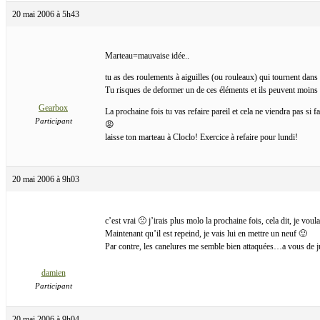
20 mai 2006 à 5h43
Marteau=mauvaise idée..
tu as des roulements à aiguilles (ou rouleaux) qui tournent dans
Tu risques de deformer un de ces éléments et ils peuvent moins b
Gearbox
La prochaine fois tu vas refaire pareil et cela ne viendra pas si 
Participant
😡
laisse ton marteau à Cloclo! Exercice à refaire pour lundi!
20 mai 2006 à 9h03
c’est vrai 🙁 j’irais plus molo la prochaine fois, cela dit, je voula
Maintenant qu’il est repeind, je vais lui en mettre un neuf 🙂
Par contre, les canelures me semble bien attaquées…a vous de 
damien
Participant
20 mai 2006 à 9h04