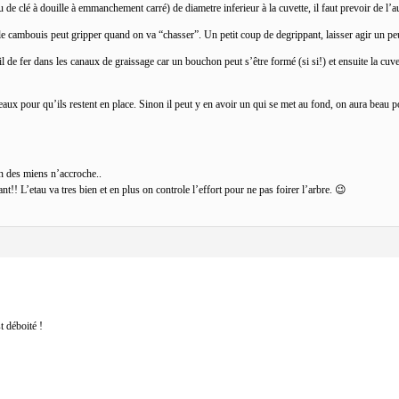
 de clé à douille à emmanchement carré) de diametre inferieur à la cuvette, il faut prevoir de l’au
non le cambouis peut gripper quand on va “chasser”. Un petit coup de degrippant, laisser agir un p
il de fer dans les canaux de graissage car un bouchon peut s’être formé (si si!) et ensuite la cuve
eaux pour qu’ils restent en place. Sinon il peut y en avoir un qui se met au fond, on aura beau po
n des miens n’accroche..
t!! L’etau va tres bien et en plus on controle l’effort pour ne pas foirer l’arbre. 😉
t déboité !