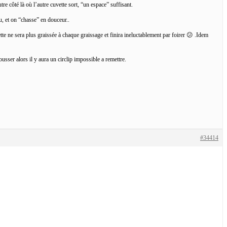
tre côté là où l’autre cuvette sort, “un espace” suffisant.
eu, et on “chasse” en douceur..
tte ne sera plus graissée à chaque graissage et finira ineluctablement par foirer 😕 .Idem
usser alors il y aura un circlip impossible a remettre.
#34414