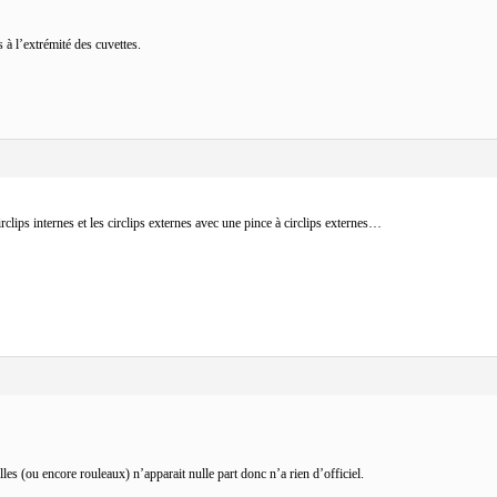
 à l’extrémité des cuvettes.
rclips internes et les circlips externes avec une pince à circlips externes…
illes (ou encore rouleaux) n’apparait nulle part donc n’a rien d’officiel.