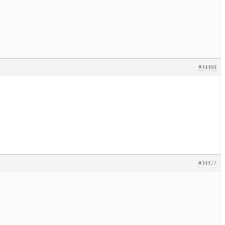
#34469
#34477