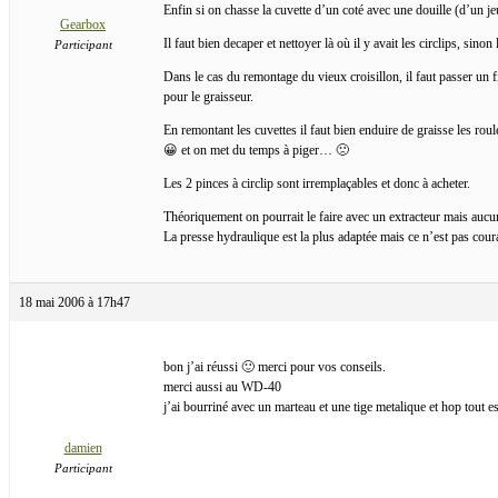
Enfin si on chasse la cuvette d’un coté avec une douille (d’un jeu
Gearbox
Il faut bien decaper et nettoyer là où il y avait les circlips, si
Participant
Dans le cas du remontage du vieux croisillon, il faut passer un f
pour le graisseur.
En remontant les cuvettes il faut bien enduire de graisse les roul
😀 et on met du temps à piger… 🙁
Les 2 pinces à circlip sont irremplaçables et donc à acheter.
Théoriquement on pourrait le faire avec un extracteur mais aucu
La presse hydraulique est la plus adaptée mais ce n’est pas couran
18 mai 2006 à 17h47
bon j’ai réussi 🙂 merci pour vos conseils.
merci aussi au WD-40
j’ai bourriné avec un marteau et une tige metalique et hop tout es
damien
Participant