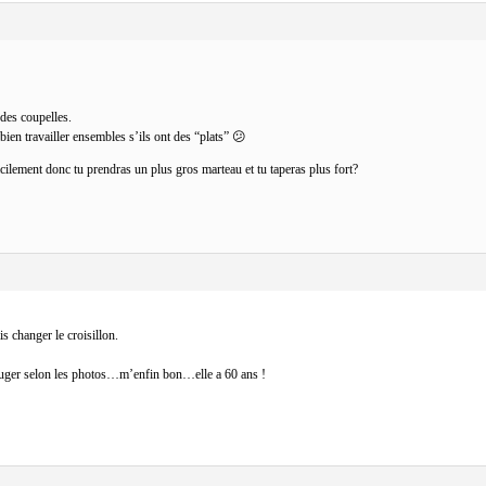
 des coupelles.
ien travailler ensembles s’ils ont des “plats” 😕
facilement donc tu prendras un plus gros marteau et tu taperas plus fort?
is changer le croisillon.
juger selon les photos…m’enfin bon…elle a 60 ans !