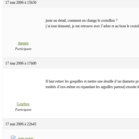
17 mai 2006 à 15h50
juste un detail, comment on change le croisillon ?
j’ai tout demonté, je me retrouve avec l’arbre et au bout le cro
damien
Participant
17 mai 2006 à 17h00
Il faut retirer les goupilles et mettre une douille d’un diametre p
tombés d’eux-même en repandant les aiguilles partout) ensuite le
Gearbox
Participant
17 mai 2006 à 22h45