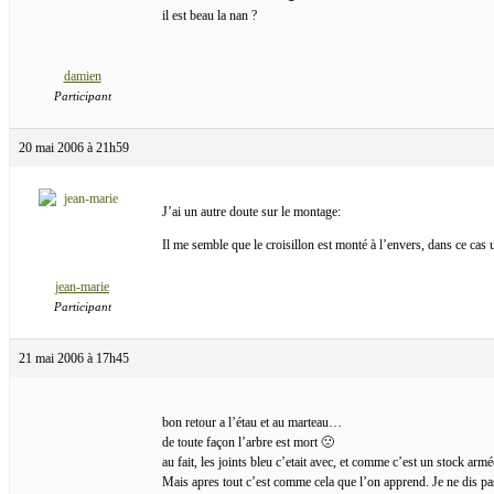
il est beau la nan ?
damien
Participant
20 mai 2006 à 21h59
J’ai un autre doute sur le montage:
Il me semble que le croisillon est monté à l’envers, dans ce cas u
jean-marie
Participant
21 mai 2006 à 17h45
bon retour a l’étau et au marteau…
de toute façon l’arbre est mort 🙁
au fait, les joints bleu c’etait avec, et comme c’est un stock armé
Mais apres tout c’est comme cela que l’on apprend. Je ne dis pa