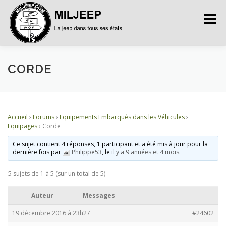
Menu
ACCUEIL
ARTICLES
PETITES ANNONCES
CORDE
ALBUMS
BASES DE DONNÉES
Accueil
›
Forums
›
Equipements Embarqués dans les Véhicules
›
Equipages
›
Corde
DOCUMENTATIONS
FORUMS
S’INSCRIRE
Ce sujet contient 4 réponses, 1 participant et a été mis à jour pour la
dernière fois par
Philippe53
, le
il y a 9 années et 4 mois
.
5 sujets de 1 à 5 (sur un total de 5)
CONNEXION
Auteur
Messages
19 décembre 2016 à 23h27
#24602