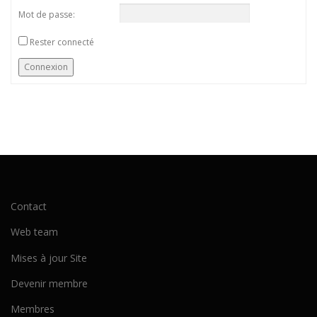
Mot de passe:
Rester connecté
Connexion
Contact
Web team
Mises à jour Site
Devenir membre
Membres