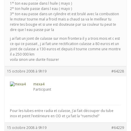
1* ton eau passe dans l huile ( mayo )
2* ton huile passe dans l eau ( mayo )
3* ton eau passe dans un cylindre et est brulé avec la combustion
le moteur tourne mal a froid mais a chaud sa va le meilleur tu
retire tes bougie et si une est douteuse par sa couleur tu peut te
dire que l eau passe par la
j ai fait un joint de culasse sur mon frontera il y a trois mois et c est
ce qui ce passait , j ai fait une rectification culasse a 80 euros et un
joint de culasse a 130 euros et depuis il tourne comme une montre
il a 250 000 km
voila sinon une durite fissurer
15 octobre 2008 à 9h19
#64228
mexa4
Participant
Pour les tubes entre radia et culasse, j’ai fait découper du tube
inox et peint l’extérieure en OD et ça fait la “ruemichel”
15 octobre 2008 à 9h19
#64229