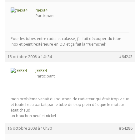
mexa4
Participant
Pour les tubes entre radia et culasse, j’ai fait découper du tube
inox et peint l’extérieure en OD et ça fait la “ruemichel”
15 octobre 2008 à 14h34
#64243
JEEP34
Participant
mon probléme venait du bouchon de radiateur qui était trop vieux
et toute l eau partait par le tube de trop plein dés que le moteur
était chaud
un bouchon neuf et nickel
16 octobre 2008 à 10h30
#64286