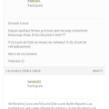
PARASAS
Participant
bonsoir à tous
Depuis quelque temps, je trouve que ma jeep consomme
beaucoup d’eau. D’où cela peut il venir???
Il n’y a pas de fuite au niveau du radiateur ni du circuit de
refroidissement
Merci de vos lumière
PARASAS 🙂
14 octobre 2008 à 16h28
#64171
landais52
Participant
Verifie bine.J ai eu une fois une fuite a une durite fissurée.L au
tombait sur une partie chaude du moteur .j ai mis du temps a la