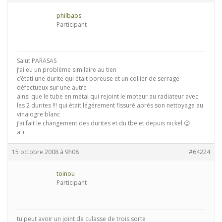
philbabs
Participant
Salut PARASAS
j’ai eu un problème similaire au tien
c’étati une durite qui était poreuse et un collier de serrage
défectueux sur une autre
ainsi que le tube en métal qui rejoint le moteur au radiateur avec
les 2 durites !!! qui était légérement fissuré aprés son nettoyage au
vinaiogre blanc
j’ai fait le changement des durites et du tbe et depuis nickel 😉
a +
15 octobre 2008 à 9h08
#64224
toinou
Participant
tu peut avoir un joint de culasse de trois sorte