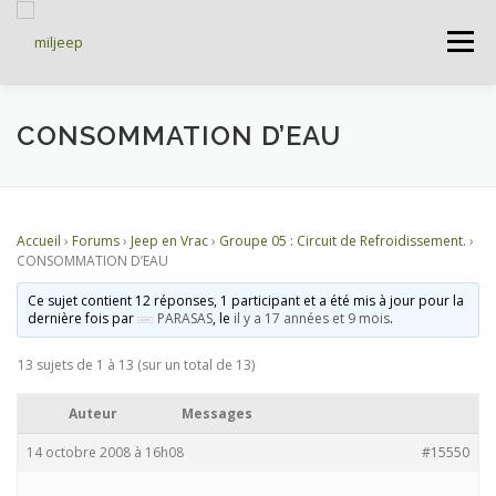
Menu
ACCUEIL
ARTICLES
PETITES ANNONCES
CONSOMMATION D’EAU
ALBUMS
BASES DE DONNÉES
Accueil
›
Forums
›
Jeep en Vrac
›
Groupe 05 : Circuit de Refroidissement.
›
CONSOMMATION D’EAU
DOCUMENTATIONS
FORUMS
S’INSCRIRE
Ce sujet contient 12 réponses, 1 participant et a été mis à jour pour la
dernière fois par
PARASAS
, le
il y a 17 années et 9 mois
.
13 sujets de 1 à 13 (sur un total de 13)
CONNEXION
Auteur
Messages
14 octobre 2008 à 16h08
#15550