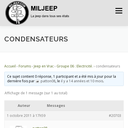
Menu
ACCUEIL
ARTICLES
PETITES ANNONCES
CONDENSATEURS
ALBUMS
BASES DE DONNÉES
Accueil
›
Forums
›
Jeep en Vrac
›
Groupe 06 : Electricité.
›
condensateurs
Ce sujet contient 0 réponse, 1 participant et a été mis à jour pour la
DOCUMENTATIONS
FORUMS
S’INSCRIRE
dernière fois par
patton08
, le
il y a 14 années et 10 mois
.
Affichage de 1 message (sur 1 au total)
CONNEXION
Auteur
Messages
1 octobre 2011 à 17h59
#20703