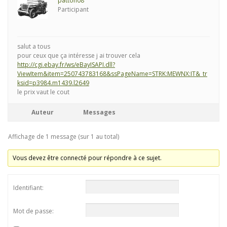
patton08
Participant
salut a tous
pour ceux que ça intéresse j ai trouver cela
http://cgi.ebay.fr/ws/eBayISAPI.dll?
ViewItem&item=250743783168&ssPageName=STRK:MEWNX:IT&_tr
ksid=p3984.m1439.l2649
le prix vaut le cout
Auteur
Messages
Affichage de 1 message (sur 1 au total)
Vous devez être connecté pour répondre à ce sujet.
Identifiant:
Mot de passe: