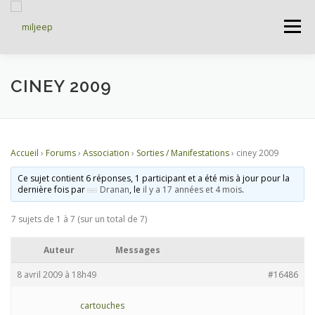
Menu
ACCUEIL
ARTICLES
PETITES ANNONCES
CINEY 2009
ALBUMS
BASES DE DONNÉES
Accueil
›
Forums
›
Association
›
Sorties / Manifestations
›
ciney 2009
Ce sujet contient 6 réponses, 1 participant et a été mis à jour pour la
DOCUMENTATIONS
FORUMS
S’INSCRIRE
dernière fois par
Dranan
, le
il y a 17 années et 4 mois
.
7 sujets de 1 à 7 (sur un total de 7)
CONNEXION
Auteur
Messages
8 avril 2009 à 18h49
#16486
cartouches