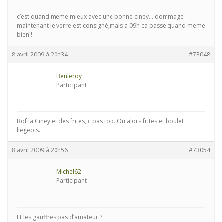
c’est quand meme mieux avec une bonne ciney….dommage
maintenant le verre est consigné,mais a 09h ca passe quand meme
bien!!
8 avril 2009 à 20h34
#73048
Benleroy
Participant
Bof la Ciney et des frites, c pas top. Ou alors frites et boulet
liegeois.
8 avril 2009 à 20h56
#73054
Michel62
Participant
Et les gauffres pas d’amateur ?