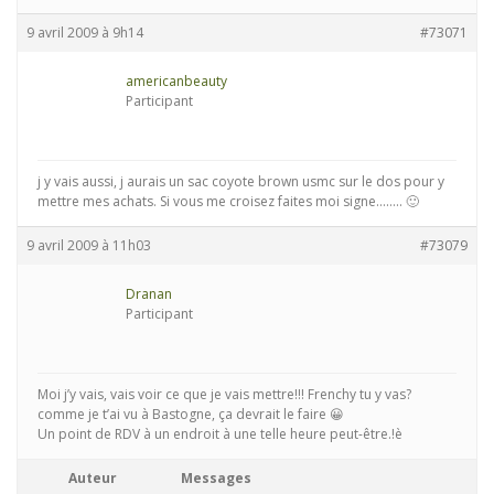
9 avril 2009 à 9h14
#73071
americanbeauty
Participant
j y vais aussi, j aurais un sac coyote brown usmc sur le dos pour y
mettre mes achats. Si vous me croisez faites moi signe…….. 🙂
9 avril 2009 à 11h03
#73079
Dranan
Participant
Moi j’y vais, vais voir ce que je vais mettre!!! Frenchy tu y vas?
comme je t’ai vu à Bastogne, ça devrait le faire 😀
Un point de RDV à un endroit à une telle heure peut-être.!è
Auteur
Messages