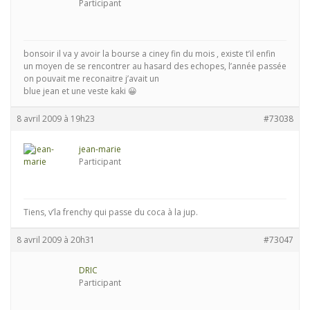
Participant
bonsoir il va y avoir la bourse a ciney fin du mois , existe t’il enfin
un moyen de se rencontrer au hasard des echopes, l’année passée
on pouvait me reconaitre j’avait un
blue jean et une veste kaki 😀
8 avril 2009 à 19h23
#73038
jean-marie
Participant
Tiens, v’la frenchy qui passe du coca à la jup.
8 avril 2009 à 20h31
#73047
DRIC
Participant