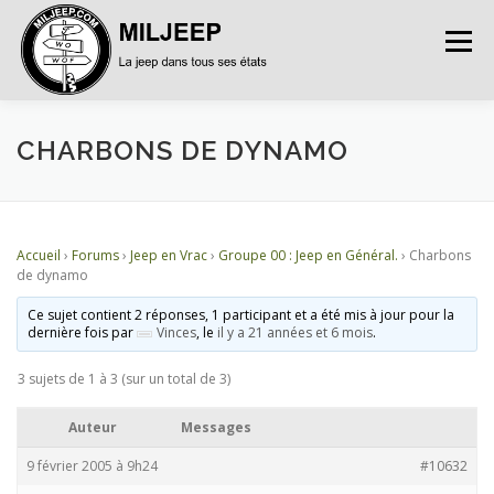
Menu
ACCUEIL
ARTICLES
PETITES ANNONCES
CHARBONS DE DYNAMO
ALBUMS
BASES DE DONNÉES
Accueil
›
Forums
›
Jeep en Vrac
›
Groupe 00 : Jeep en Général.
›
Charbons
de dynamo
DOCUMENTATIONS
FORUMS
S’INSCRIRE
Ce sujet contient 2 réponses, 1 participant et a été mis à jour pour la
dernière fois par
Vinces
, le
il y a 21 années et 6 mois
.
3 sujets de 1 à 3 (sur un total de 3)
CONNEXION
Auteur
Messages
9 février 2005 à 9h24
#10632