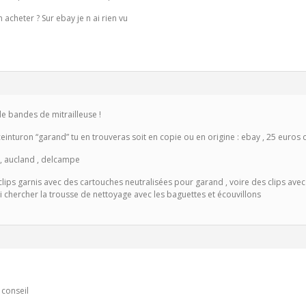
n acheter ? Sur ebay je n ai rien vu
e bandes de mitrailleuse !
ceinturon “garand” tu en trouveras soit en copie ou en origine : ebay , 25 euros c
 , aucland , delcampe
s clips garnis avec des cartouches neutralisées pour garand , voire des clips avec
i chercher la trousse de nettoyage avec les baguettes et écouvillons
 conseil