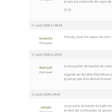
je suis a la recherche de copie de
😕 😕
11 août 2008 à 18h44
Frenchy, pour les sapins de noel,
landais52
Participant
11 août 2008 à 22h32
tu dois parler de bandes de carto
thierry42
Participant
regarde sur les sites d’enchères 
je pense que là tu devrais trouve
12 août 2008 à 8h43
oui je parle de bande de balle ne
celestin
Je viens de commander un garand
Participant