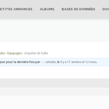
PETITES ANNONCES
ALBUMS
BASES DE DONNÉES
DO
ules
›
Equipages
›
chapelet de balle
 jour pour la dernière fois par
celestin
, le
il y a 17 années et 12 mois
.