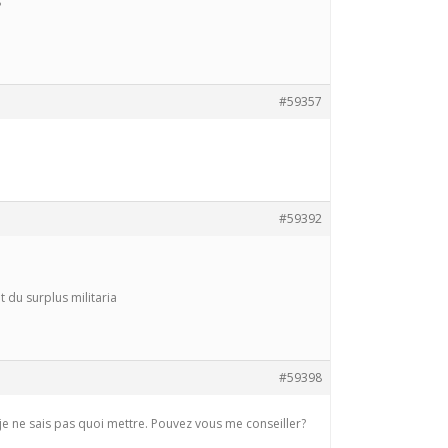
?
#59357
#59392
 du surplus militaria
#59398
je ne sais pas quoi mettre. Pouvez vous me conseiller?