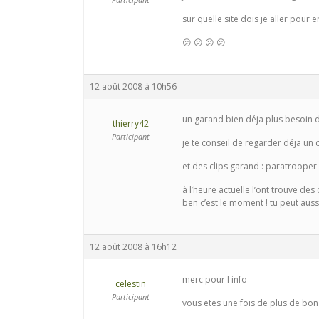
sur quelle site dois je aller pour e
😕 😕 😕 😕
12 août 2008 à 10h56
un garand bien déja plus besoin d
thierry42
Participant
je te conseil de regarder déja un 
et des clips garand : paratrooper
à l’heure actuelle l’ont trouve de
ben c’est le moment ! tu peut auss
12 août 2008 à 16h12
merc pour l info
celestin
Participant
vous etes une fois de plus de bon