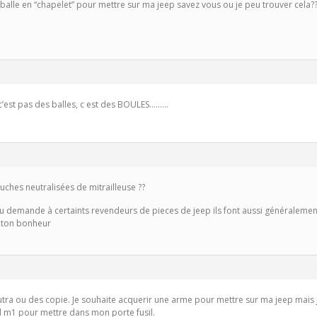
 balle en “chapelet” pour mettre sur ma jeep savez vous ou je peu trouver cela?
 c’est pas des balles, c est des BOULES………
uches neutralisées de mitrailleuse ??
ou demande à certaints revendeurs de pieces de jeep ils font aussi généralement
r ton bonheur
utra ou des copie. Je souhaite acquerir une arme pour mettre sur ma jeep mais 
 m1 pour mettre dans mon porte fusil.