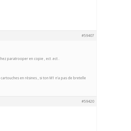
#59407
hez paratrooper en copie , ect .ect .
 cartouches en résines , si ton M1 n’a pas de bretelle
#59420