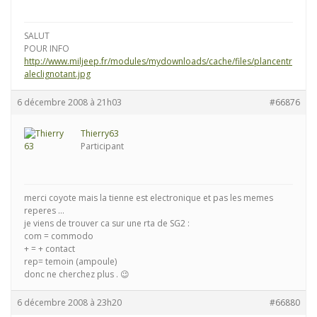
SALUT
POUR INFO
http://www.miljeep.fr/modules/mydownloads/cache/files/plancentr
aleclignotant.jpg
6 décembre 2008 à 21h03
#66876
Thierry63
Participant
merci coyote mais la tienne est electronique et pas les memes
reperes …
je viens de trouver ca sur une rta de SG2 :
com = commodo
+ = + contact
rep= temoin (ampoule)
donc ne cherchez plus . 😉
6 décembre 2008 à 23h20
#66880