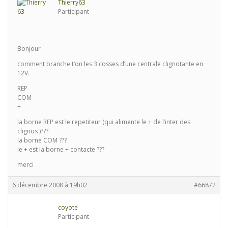
Thierry63
Participant
Bonjour
comment branche t’on les 3 cosses d’une centrale clignotante en
12V.
REP
COM
+
la borne REP est le repetiteur (qui alimente le + de l’inter des
clignos )???
la borne COM ???
le + est la borne + contacte ???
merci
6 décembre 2008 à 19h02
#66872
coyote
Participant