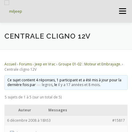
Menu
ACCUEIL
ARTICLES
PETITES ANNONCES
CENTRALE CLIGNO 12V
ALBUMS
BASES DE DONNÉES
Accueil
›
Forums
›
Jeep en Vrac
›
Groupe 01-02 : Moteur et Embrayage.
›
Centrale cligno 12V
DOCUMENTATIONS
FORUMS
S’INSCRIRE
Ce sujet contient 4 réponses, 1 participant et a été mis à jour pour la
dernière fois par
legros
, le
il y a 17 années et 8 mois
.
5 sujets de 1 à 5 (sur un total de 5)
CONNEXION
Auteur
Messages
6 décembre 2008 à 18h53
#15817