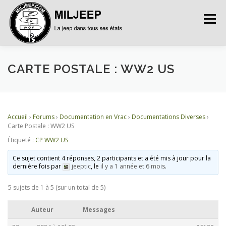
Menu
ACCUEIL
ARTICLES
PETITES ANNONCES
CARTE POSTALE : WW2 US
ALBUMS
BASES DE DONNÉES
Accueil
›
Forums
›
Documentation en Vrac
›
Documentations Diverses
›
Carte Postale : WW2 US
Étiqueté :
CP WW2 US
DOCUMENTATIONS
FORUMS
S’INSCRIRE
Ce sujet contient 4 réponses, 2 participants et a été mis à jour pour la
dernière fois par
jeeptic
, le
il y a 1 année et 6 mois
.
CONNEXION
5 sujets de 1 à 5 (sur un total de 5)
Auteur
Messages