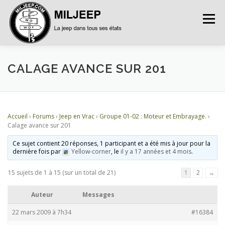
Menu
ACCUEIL
ARTICLES
PETITES ANNONCES
CALAGE AVANCE SUR 201
ALBUMS
BASES DE DONNÉES
Accueil
›
Forums
›
Jeep en Vrac
›
Groupe 01-02 : Moteur et Embrayage.
›
Calage avance sur 201
DOCUMENTATIONS
FORUMS
S’INSCRIRE
Ce sujet contient 20 réponses, 1 participant et a été mis à jour pour la
dernière fois par
Yellow-corner
, le
il y a 17 années et 4 mois
.
15 sujets de 1 à 15 (sur un total de 21)
1
2
→
CONNEXION
Auteur
Messages
22 mars 2009 à 7h34
#16384