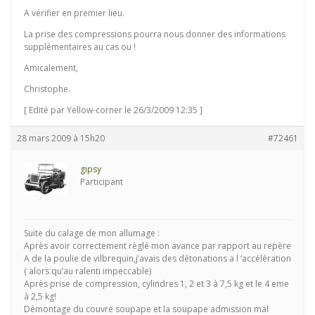
A vérifier en premier lieu.
La prise des compressions pourra nous donner des informations
supplémentaires au cas ou !
Amicalement,
Christophe.
[ Edité par Yellow-corner le 26/3/2009 12:35 ]
28 mars 2009 à 15h20
#72461
gipsy
Participant
Suite du calage de mon allumage :
Après avoir correctement règlé mon avance par rapport au repère
A de la poulie de vilbrequin,j’avais des détonations a l ‘accélération
( alors qu’au ralenti impeccable)
Après prise de compression, cylindres 1, 2 et 3 à 7,5 kg et le 4 eme
à 2,5 kg!
Démontage du couvre soupape et la soupape admission mal