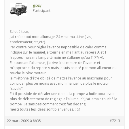
gipsy
Participant
Salut à tous,
j’ai refait tout mon allumage 24 v sur ma titine ( vis,
condensateur,etc,etc).
Par contre pour régler l’avance impossible de caler comme
indiqué sur le manuel.Je tourne en me fiant au repere A et T
frappés mais ma lampe témoin ne s’allume qu’au T (PMH).
En tournant l’allumeur, j’arrive à lui mettre de l’avance et
m’approche du repere A mais je suis coincé par mon allumeur qui
touche le bloc moteur .
Je m’étonne d’être obligé de mettre l’avance au maximum pour
coincider plus ou moins avec mon manuel! de plus le moteur
“cavale”.
Est il possible de décaler une dent a la pompe a huile pour avoir
plus de débattement de reglage a l’allumeur?( j’ai jamais touché la
pompe , je sais pas comment c’est fait dedans)
merci toutes les idées sont bienvenues. : 😕
22 mars 2009 à 8h35
#72131