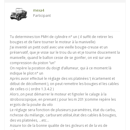
mexa4
Participant
Tu determines ton PMH de cylindre n° un ( il suffit de retirer les
bougies et de faire tourner le moteur à la manivelle)
J’ai inventé un petit outil avec une vieille bougie-creuse et un
préservatif, que je visse sur le trou du un et je tourne doucement la
manivelle, quand le ballon cesse de se gonfler, on est sur une
compression du piston “un”
On repère la position du doigt d’allumeur, qui à ce moment là
indique le plot n° un
Après avoir effectué le réglage des vis platinées ‘( écartement et
début de décollement ), on peut remettre les bougies el les cables
de celles ci ( ordre 1.3.4.2 )
Alors ,on peut démarrer le moteur et fignoler le calage à la
stroboscopique, en prenant ( pour les m 201 )comme repère les
ergots de la poulie du vilo
Le réglage sera fonction de plusieurs paramètres, état du carbu,
richesse du mélange, carburant utilisé,état des cables & bougies,
des vis platinées, …etc…
Assure toi de la bonne qualite de tes gicleurs et de la vis de