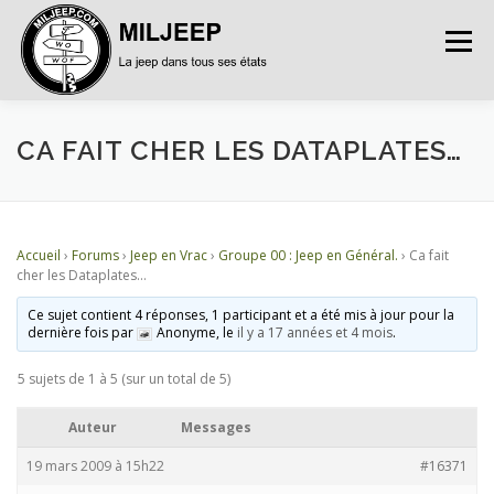
Menu
ACCUEIL
ARTICLES
PETITES ANNONCES
CA FAIT CHER LES DATAPLATES…
ALBUMS
BASES DE DONNÉES
Accueil
›
Forums
›
Jeep en Vrac
›
Groupe 00 : Jeep en Général.
›
Ca fait
cher les Dataplates…
DOCUMENTATIONS
FORUMS
S’INSCRIRE
Ce sujet contient 4 réponses, 1 participant et a été mis à jour pour la
dernière fois par
Anonyme
, le
il y a 17 années et 4 mois
.
5 sujets de 1 à 5 (sur un total de 5)
CONNEXION
Auteur
Messages
19 mars 2009 à 15h22
#16371