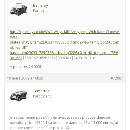
Benleroy
Participant
http://cgi.ebay.co.uk/WW2-Willys-MB-Army-Jeep-With-Rare-Chinese-
data-
plates_W0QQitemZ230331785038QQcmdZViewItemQQptZAutom
obiles_UK?
hash=item230331785038&_trksid=p3286.c0.m14&_trkparms=72%
3A1683
|66%3A2|65%3A12|39%3A1|240%3A1318
A peu pres 24.000$
19 mars 2009 à 16h28
#72007
Temort67
Participant
Je savais même pas qu’il y en avait avec des plaques chinoise ,
question prix , 16500 $ sa doit faire dans les 12 à 13 000 euros j’ai
vue pire comme jeep à se prix là . 😀