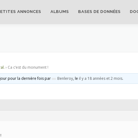
PETITES ANNONCES
ALBUMS
BASES DE DONNÉES
DO
al.
›
Ca c’est du monument !
 jour pour la dernière fois par
Benleroy
, le
il y a 18 années et 2 mois
.
!