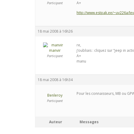
A+
Participant
http://www.estpak.ee/~uv226a/lev
18 mai 2008 à 16h26
re,
manvir
j’oubliais : cliquez sur “jeep in acti
A+
Participant
manu
18 mai 2008 à 16h34
Pour les connaisseurs, MB ou GP
Benleroy
Participant
Auteur
Messages