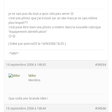
je ne sais pas du tout a quoi cela peu servir 😕
c’est une photo que j’ai trouvé sur un site mais je ne sais même
plus lequel???
c’est peut-être bien une photo a mettre dans la nouvelle rubrique
“équipement identification”
🙂 😉
[ Edité par pierrot25 le 16/9/2006 18:25 ]
-°\IIIII/°-
16 septembre 2006 à 16h30
#36564
Miller
Membre
Que voilà une Grande Idée !
16 septembre 2006 à 16h44
#36566