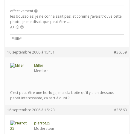
effectivement 😀
les boussoles, je ne connaissait pas, et comme j’avais trouvé cette
photo, je me disait que peut-être ……
A+ 🙂 🙂
-°\IIIII/°-
16 septembre 2006 à 15h51
#36559
Miller
Membre
C’est peut-être une horloge, mais la boite qu’il y a en dessous
parait interessante, ca sert à quoi ?
16 septembre 2006 à 16h23
#36563
pierrot25
Modérateur