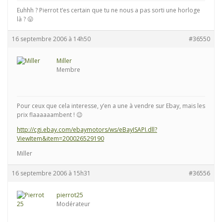
Euhhh ? Pierrot t’es certain que tu ne nous a pas sorti une horloge
là ? 😛
16 septembre 2006 à 14h50
#36550
Miller
Membre
Pour ceux que cela interesse, y’en a une à vendre sur Ebay, mais les
prix flaaaaaambent ! 😉
http://cgi.ebay.com/ebaymotors/ws/eBayISAPI.dll?
ViewItem&item=200026529190
Miller
16 septembre 2006 à 15h31
#36556
pierrot25
Modérateur