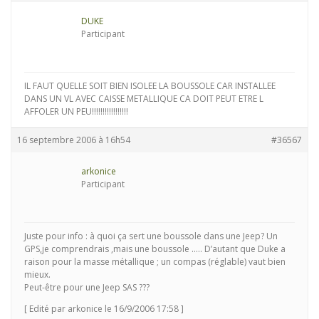
DUKE
Participant
IL FAUT QUELLE SOIT BIEN ISOLEE LA BOUSSOLE CAR INSTALLEE
DANS UN VL AVEC CAISSE METALLIQUE CA DOIT PEUT ETRE L
AFFOLER UN PEU!!!!!!!!!!!!!!!!!
16 septembre 2006 à 16h54
#36567
arkonice
Participant
Juste pour info : à quoi ça sert une boussole dans une Jeep? Un
GPS,je comprendrais ,mais une boussole ….. D’autant que Duke a
raison pour la masse métallique ; un compas (réglable) vaut bien
mieux.
Peut-être pour une Jeep SAS ???
[ Edité par arkonice le 16/9/2006 17:58 ]