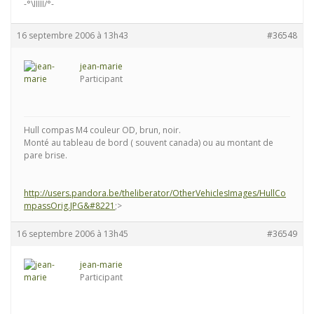
-°\IIIII/°-
16 septembre 2006 à 13h43
#36548
jean-marie
Participant
Hull compas M4 couleur OD, brun, noir.
Monté au tableau de bord ( souvent canada) ou au montant de
pare brise.
http://users.pandora.be/theliberator/OtherVehiclesImages/HullCo
mpassOrig.JPG&#8221
;>
16 septembre 2006 à 13h45
#36549
jean-marie
Participant