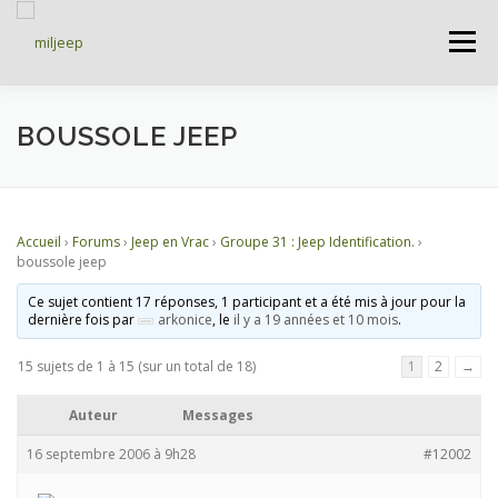
Menu
ACCUEIL
ARTICLES
PETITES ANNONCES
BOUSSOLE JEEP
ALBUMS
BASES DE DONNÉES
Accueil
›
Forums
›
Jeep en Vrac
›
Groupe 31 : Jeep Identification.
›
boussole jeep
DOCUMENTATIONS
FORUMS
S’INSCRIRE
Ce sujet contient 17 réponses, 1 participant et a été mis à jour pour la
dernière fois par
arkonice
, le
il y a 19 années et 10 mois
.
15 sujets de 1 à 15 (sur un total de 18)
1
2
→
CONNEXION
Auteur
Messages
16 septembre 2006 à 9h28
#12002