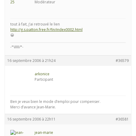
Modérateur
tout à fait, j’ai retrouvé le lien
http://g.s.patton.free.fr/fin/index0002.html
😀
-°\IIIII/°-
16 septembre 2006 à 21h24
#36579
arkonice
Participant
Ben je veux bien le mode d’emploi pour compenser.
Merci d’avance Jean-Marie.
16 septembre 2006 à 22h11
#36581
jean-marie