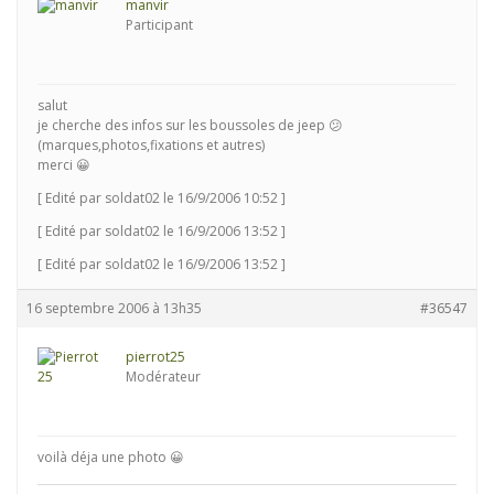
manvir
Participant
salut
je cherche des infos sur les boussoles de jeep 😕
(marques,photos,fixations et autres)
merci 😀
[ Edité par soldat02 le 16/9/2006 10:52 ]
[ Edité par soldat02 le 16/9/2006 13:52 ]
[ Edité par soldat02 le 16/9/2006 13:52 ]
16 septembre 2006 à 13h35
#36547
pierrot25
Modérateur
voilà déja une photo 😀