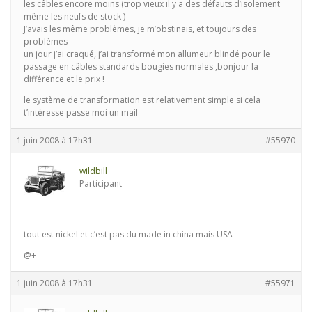
les câbles encore moins (trop vieux il y a des défauts d’isolement
même les neufs de stock )
J’avais les même problèmes, je m’obstinais, et toujours des
problèmes
un jour j’ai craqué, j’ai transformé mon allumeur blindé pour le
passage en câbles standards bougies normales ,bonjour la
différence et le prix !
le système de transformation est relativement simple si cela
t’intéresse passe moi un mail
1 juin 2008 à 17h31
#55970
wildbill
Participant
tout est nickel et c’est pas du made in china mais USA
@+
1 juin 2008 à 17h31
#55971