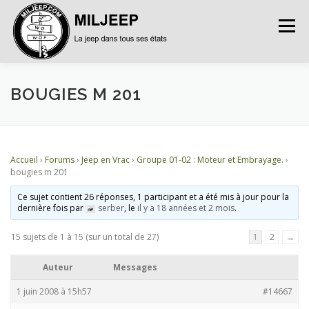
Menu
ACCUEIL
ARTICLES
PETITES ANNONCES
BOUGIES M 201
ALBUMS
BASES DE DONNÉES
Accueil
›
Forums
›
Jeep en Vrac
›
Groupe 01-02 : Moteur et Embrayage.
›
bougies m 201
DOCUMENTATIONS
FORUMS
S’INSCRIRE
Ce sujet contient 26 réponses, 1 participant et a été mis à jour pour la
dernière fois par
serber
, le
il y a 18 années et 2 mois
.
15 sujets de 1 à 15 (sur un total de 27)
1
2
→
CONNEXION
Auteur
Messages
1 juin 2008 à 15h57
#14667