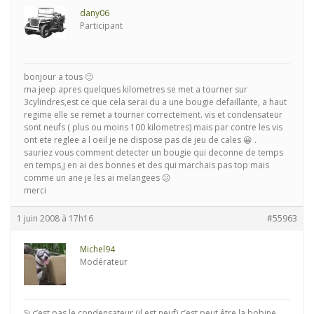
dany06
Participant
bonjour a tous 🙂
ma jeep apres quelques kilometres se met a tourner sur
3cylindres,est ce que cela serai du a une bougie defaillante, a haut
regime elle se remet a tourner correctement. vis et condensateur
sont neufs ( plus ou moins 100 kilometres) mais par contre les vis
ont ete reglee a l oeil je ne dispose pas de jeu de cales 😀 .
sauriez vous comment detecter un bougie qui deconne de temps
en temps,j en ai des bonnes et des qui marchais pas top mais
comme un ane je les ai melangees 😕
merci
1 juin 2008 à 17h16
#55963
Michel94
Modérateur
Si c’est pas le condensateur (il est neuf) c’est peut être la bobine.