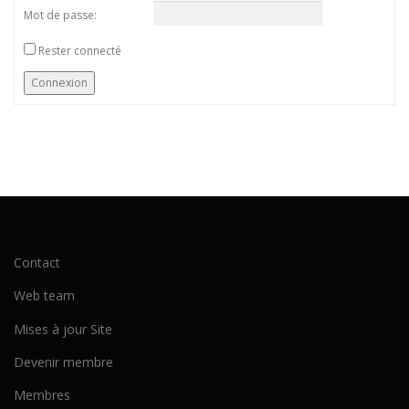
Mot de passe:
Rester connecté
Connexion
Contact
Web team
Mises à jour Site
Devenir membre
Membres