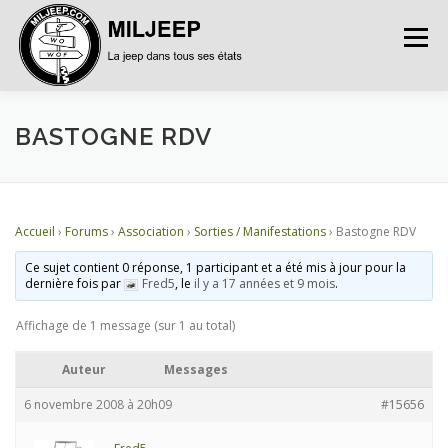
Menu
ACCUEIL
ARTICLES
PETITES ANNONCES
BASTOGNE RDV
ALBUMS
BASES DE DONNÉES
Accueil
›
Forums
›
Association
›
Sorties / Manifestations
›
Bastogne RDV
Ce sujet contient 0 réponse, 1 participant et a été mis à jour pour la
DOCUMENTATIONS
FORUMS
S’INSCRIRE
dernière fois par
Fred5
, le
il y a 17 années et 9 mois
.
Affichage de 1 message (sur 1 au total)
CONNEXION
Auteur
Messages
6 novembre 2008 à 20h09
#15656