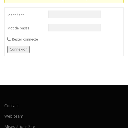
Identifiant:
Mot de passe:
Rester connecté
Connexion
Contact
Web team
Mises à jour Site