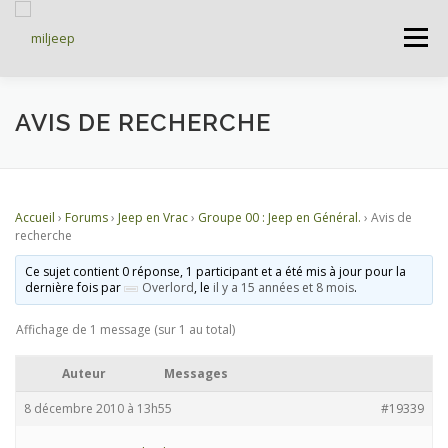
Menu
ACCUEIL
ARTICLES
PETITES ANNONCES
AVIS DE RECHERCHE
ALBUMS
BASES DE DONNÉES
Accueil
›
Forums
›
Jeep en Vrac
›
Groupe 00 : Jeep en Général.
›
Avis de
recherche
DOCUMENTATIONS
FORUMS
S’INSCRIRE
Ce sujet contient 0 réponse, 1 participant et a été mis à jour pour la
dernière fois par
Overlord
, le
il y a 15 années et 8 mois
.
Affichage de 1 message (sur 1 au total)
CONNEXION
Auteur
Messages
8 décembre 2010 à 13h55
#19339