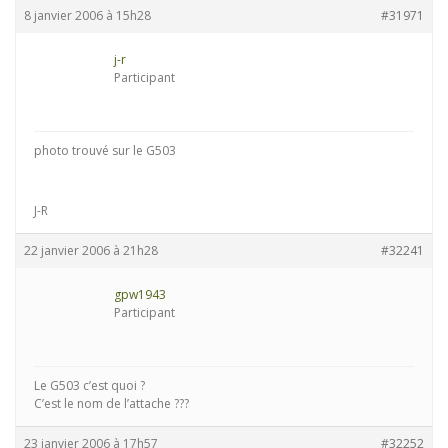
8 janvier 2006 à 15h28
#31971
j-r
Participant
photo trouvé sur le G503
J-R
22 janvier 2006 à 21h28
#32241
gpw1943
Participant
Le G503 c’est quoi ?
C’est le nom de l’attache ???
23 janvier 2006 à 17h57
#32252