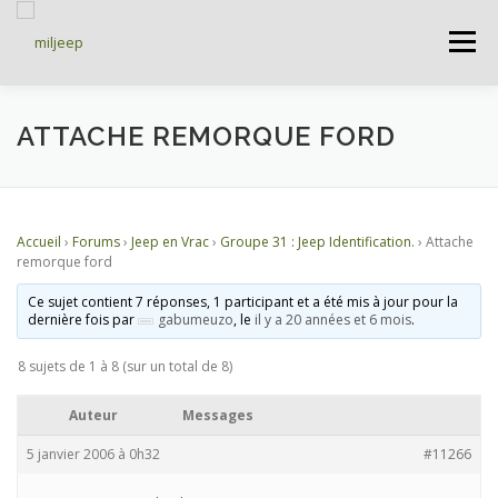
Menu
ACCUEIL
ARTICLES
PETITES ANNONCES
ATTACHE REMORQUE FORD
ALBUMS
BASES DE DONNÉES
Accueil
›
Forums
›
Jeep en Vrac
›
Groupe 31 : Jeep Identification.
›
Attache
remorque ford
DOCUMENTATIONS
FORUMS
S’INSCRIRE
Ce sujet contient 7 réponses, 1 participant et a été mis à jour pour la
dernière fois par
gabumeuzo
, le
il y a 20 années et 6 mois
.
8 sujets de 1 à 8 (sur un total de 8)
CONNEXION
Auteur
Messages
5 janvier 2006 à 0h32
#11266