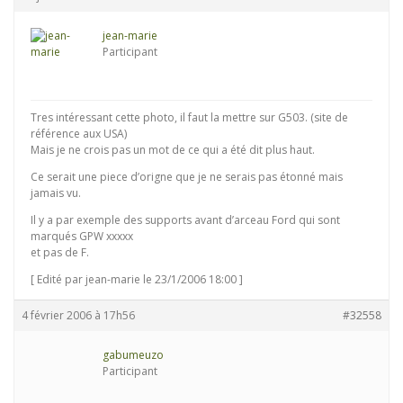
jean-marie
Participant
Tres intéressant cette photo, il faut la mettre sur G503. (site de
référence aux USA)
Mais je ne crois pas un mot de ce qui a été dit plus haut.
Ce serait une piece d’origne que je ne serais pas étonné mais
jamais vu.
Il y a par exemple des supports avant d’arceau Ford qui sont
marqués GPW xxxxx
et pas de F.
[ Edité par jean-marie le 23/1/2006 18:00 ]
4 février 2006 à 17h56
#32558
gabumeuzo
Participant