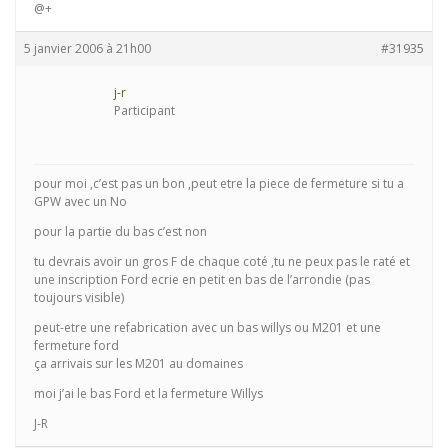
@+
5 janvier 2006 à 21h00
#31935
j-r
Participant
pour moi ,c’est pas un bon ,peut etre la piece de fermeture si tu a
GPW avec un No
pour la partie du bas c’est non
tu devrais avoir un gros F de chaque coté ,tu ne peux pas le raté et
une inscription Ford ecrie en petit en bas de l’arrondie (pas
toujours visible)
peut-etre une refabrication avec un bas willys ou M201 et une
fermeture ford
ça arrivais sur les M201 au domaines
moi j’ai le bas Ford et la fermeture Willys
J-R