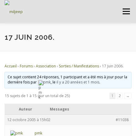
Menu
ACCUEIL
ARTICLES
PETITES ANNONCES
17 JUIN 2006.
ALBUMS
BASES DE DONNÉES
Accueil
›
Forums
›
Association
›
Sorties / Manifestations
›
17 Juin 2006.
Ce sujet contient 24 réponses, 1 participant et a été mis à jour pour la
DOCUMENTATIONS
FORUMS
S’INSCRIRE
dernière fois par
pmk
, le
il y a 20 années et 1 mois
.
15 sujets de 1 à 15 (sur un total de 25)
1
2
→
CONNEXION
Auteur
Messages
12 octobre 2005 à 15h02
#11038
pmk