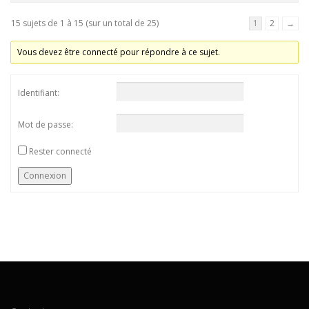
15 sujets de 1 à 15 (sur un total de 25)
1
2
→
Vous devez être connecté pour répondre à ce sujet.
Identifiant:
Mot de passe:
Rester connecté
Connexion