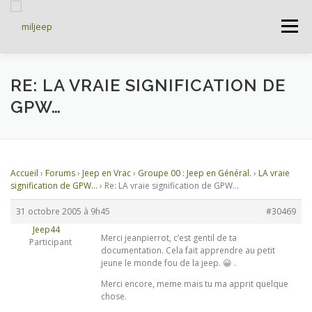
Menu
ACCUEIL
ARTICLES
PETITES ANNONCES
RE: LA VRAIE SIGNIFICATION DE
GPW…
ALBUMS
BASES DE DONNÉES
Accueil
›
Forums
›
Jeep en Vrac
›
Groupe 00 : Jeep en Général.
›
LA vraie
DOCUMENTATIONS
FORUMS
S’INSCRIRE
signification de GPW…
›
Re: LA vraie signification de GPW…
31 octobre 2005 à 9h45
#30469
Jeep44
CONNEXION
Merci jeanpierrot, c’est gentil de ta
Participant
documentation. Cela fait apprendre au petit
jeune le monde fou de la jeep. 😀 .
Merci encore, meme mais tu ma apprit quelque
chose.