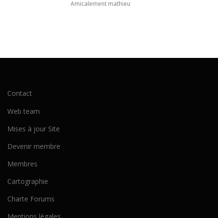
Amicalement mathieu
Contact
Web team
Mises à jour Site
Devenir membre
Membres
Cartographie
Charte Forums
Mentions légales