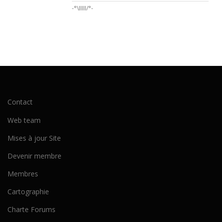
-°\IIIII/°-
Contact
Web team
Mises à jour Site
Devenir membre
Membres
Cartographie
Charte Forums