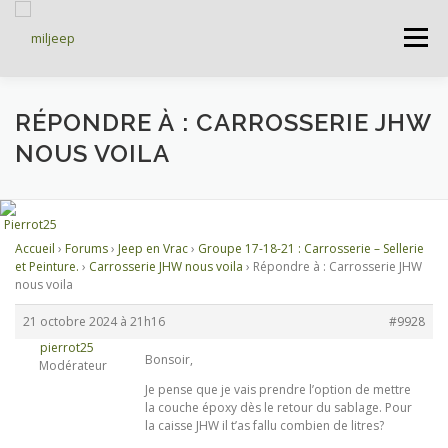
Menu
ACCUEIL
ARTICLES
PETITES ANNONCES
RÉPONDRE À : CARROSSERIE JHW
NOUS VOILA
ALBUMS
BASES DE DONNÉES
Accueil
›
Forums
›
Jeep en Vrac
›
Groupe 17-18-21 : Carrosserie – Sellerie
DOCUMENTATIONS
FORUMS
S’INSCRIRE
et Peinture.
›
Carrosserie JHW nous voila
›
Répondre à : Carrosserie JHW
nous voila
21 octobre 2024 à 21h16
#9928
CONNEXION
pierrot25
Bonsoir,
Modérateur
Je pense que je vais prendre l’option de mettre
la couche époxy dès le retour du sablage. Pour
la caisse JHW il t’as fallu combien de litres?