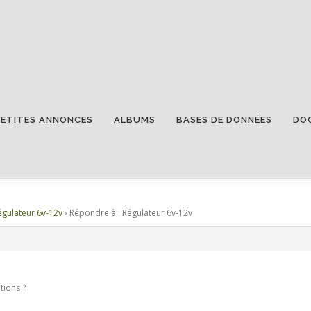
PETITES ANNONCES
ALBUMS
BASES DE DONNÉES
DO
R 6V-12V
égulateur 6v-12v
›
Répondre à : Régulateur 6v-12v
tions ?