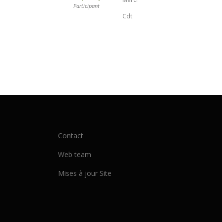
Participant
Cdt
Contact
Web team
Mises à jour Site