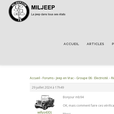
ACCUEIL
ARTICLES
RÉPONDRE À : RÉGULATEU
Accueil
›
Forums
›
Jeep en Vrac
›
Groupe 06 : Electricité.
›
R
29 juillet 2024 à 17h49
Bonjour mb94
OK, mais comment faire ces vérifica
willys43DJ
Merci