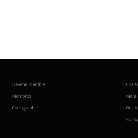
Devenir membre
Chart
Membres
Menti
Cartographie
Gesti
Politi