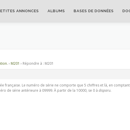
PETITES ANNONCES
ALBUMS
BASES DE DONNÉES
DO
tion.
›
M201
›
Répondre à : M201
ée française. Le numéro de série ne comporte que 5 chiffres et là, en comptant l
ro de série antérieure à 09999. À partir de la 10000, se 0 à
disparu.