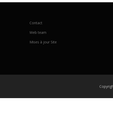
Contact
Web team
Mises à jour Site
Copyrig