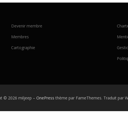
Devenir membre
Chart
Membres
Menti
Cartographie
Gesti
Politi
ht © 2026 miljeep
–
OnePress
thème par FameThemes. Traduit par W