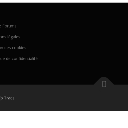
e Forums
ons légales
on des cookies
que de confidentialité
p Trads.