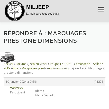
Menu
ACCUEIL
ARTICLES
PETITES ANNONCES
RÉPONDRE À : MARQUAGES
PRESTONE DIMENSIONS
ALBUMS
BASES DE DONNÉES
Accueil
›
Forums
›
Jeep en Vrac
›
Groupe 17-18-21 : Carrosserie – Sellerie
DOCUMENTATIONS
FORUMS
S’INSCRIRE
et Peinture.
›
Marquages prestone dimensions
›
Répondre à : Marquages
prestone dimensions
10 janvier 2024 à 9h56
#1278
CONNEXION
marverick
idem !
Participant
Merci Pierrot