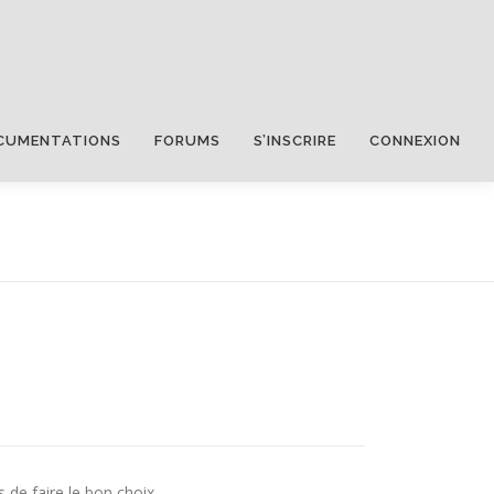
CUMENTATIONS
FORUMS
S’INSCRIRE
CONNEXION
s de faire le bon choix.