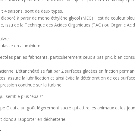
dit 4 saisons, sont de deux types.
) élaboré à partir de mono éthylène glycol (MEG) Il est de couleur ble
que, issu de la Technique des Acides Organiques (TAO) ou Organic Acid
uivre
 culasse en aluminium
ctées par les fabricants, particulièrement ceux à bas prix, bien consult
ienne. L’étanchéité se fait par 2 surfaces glacées en friction perman
s, assure la lubrification et ainsi évite la détérioration de ces surface
 pression continue sur la turbine.
qui semble plus ‘’épais’’
ype C qui a un goût légèrement sucré qui attire les animaux et les jeun
ont donc à rapporter en déchetterie.