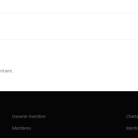
ntaire.
Devenir membre
Chart
Membres
Menti