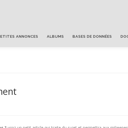
PETITES ANNONCES
ALBUMS
BASES DE DONNÉES
DO
ment
es ?
voici un petit article qui traite du sujet et permettra aux miljeeper