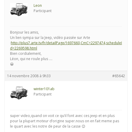
Leon
Participant
Bonjour les amis,
Un lien sympa sur la Jeep, vidéo passée sur Arte
:
http://plus7.arte.tv/fr/detailPage/1697660,CmC=2297474,scheduleI
d=2269598.html
Bien cordialement,
Léon, qui ne roule plus ….
😀
14 novembre 2008 à 9h33
#65642
winter101ab
Participant
super video,quand on voit ce qu’il font avec ces jeep et en plus
pour la plupart moteur d’origine super.nous on en fait meme pas
le quart avec les notre de peur de la casse 😉