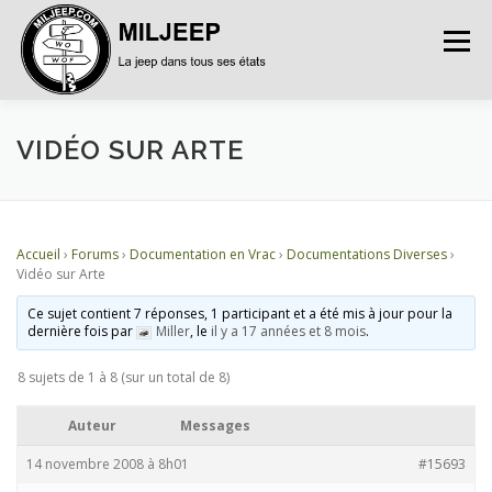
Menu
ACCUEIL
ARTICLES
PETITES ANNONCES
VIDÉO SUR ARTE
ALBUMS
BASES DE DONNÉES
Accueil
›
Forums
›
Documentation en Vrac
›
Documentations Diverses
›
Vidéo sur Arte
DOCUMENTATIONS
FORUMS
S’INSCRIRE
Ce sujet contient 7 réponses, 1 participant et a été mis à jour pour la
dernière fois par
Miller
, le
il y a 17 années et 8 mois
.
8 sujets de 1 à 8 (sur un total de 8)
CONNEXION
Auteur
Messages
14 novembre 2008 à 8h01
#15693