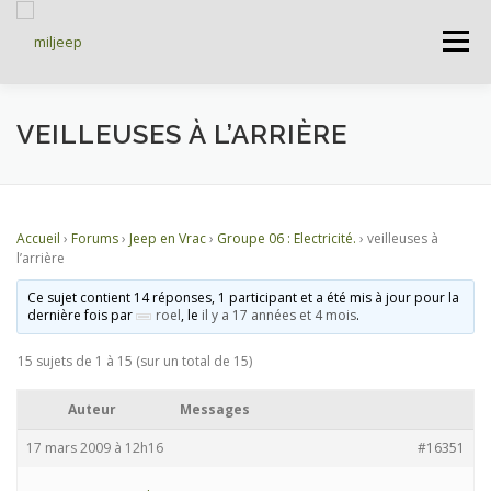
Menu
ACCUEIL
ARTICLES
PETITES ANNONCES
VEILLEUSES À L’ARRIÈRE
ALBUMS
BASES DE DONNÉES
Accueil
›
Forums
›
Jeep en Vrac
›
Groupe 06 : Electricité.
›
veilleuses à
l’arrière
DOCUMENTATIONS
FORUMS
S’INSCRIRE
Ce sujet contient 14 réponses, 1 participant et a été mis à jour pour la
dernière fois par
roel
, le
il y a 17 années et 4 mois
.
15 sujets de 1 à 15 (sur un total de 15)
CONNEXION
Auteur
Messages
17 mars 2009 à 12h16
#16351