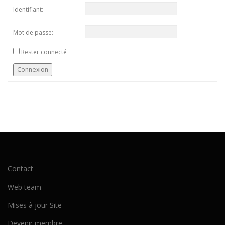
Identifiant:
Mot de passe:
Rester connecté
Connexion
Contact
Web team
Mises à jour Site
Devenir membre