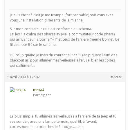
Je suis étonné. Soit je me trompe (fort probable) soit vous avez
vous une installation différente de la mienne.
Sur mon contacteur cela est conforme au schéma.
J’ai les fils d’alim des phares av (via le commutateur code phare)
qui arrivent sur la borne “HT” et ceux de l’arrière (même borne). Ce
fil est noté B4 sur le schéma.
Du coup quand je mais du courant sur ce fil (en piquant l’alim des
blackout ar) pour allumer mes veileuses à l’ar, j’ai bien les codes
qui s’allument…
1 avril 2009 à 17h02
#72691
mexa4
Participant
Le plus simple, tu allumes les veilleuses à l’arrière de ta Jeep et tu
vas sonder, avec une lampe témoin, quel fil, à l’avant,
correspond,et tu branches le fil rouge…….etc