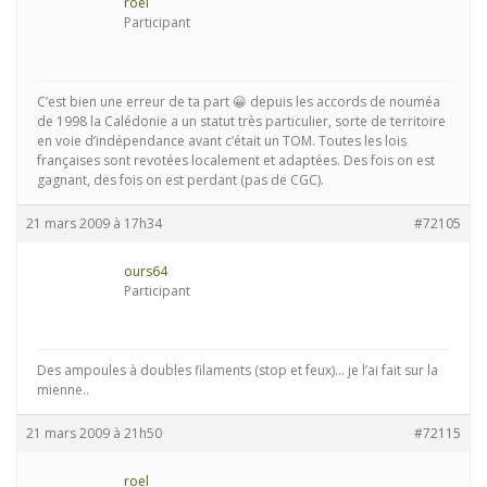
roel
Participant
C’est bien une erreur de ta part 😀 depuis les accords de nouméa
de 1998 la Calédonie a un statut très particulier, sorte de territoire
en voie d’indépendance avant c’était un TOM. Toutes les lois
françaises sont revotées localement et adaptées. Des fois on est
gagnant, des fois on est perdant (pas de CGC).
21 mars 2009 à 17h34
#72105
ours64
Participant
Des ampoules à doubles filaments (stop et feux)… je l’ai fait sur la
mienne..
21 mars 2009 à 21h50
#72115
roel