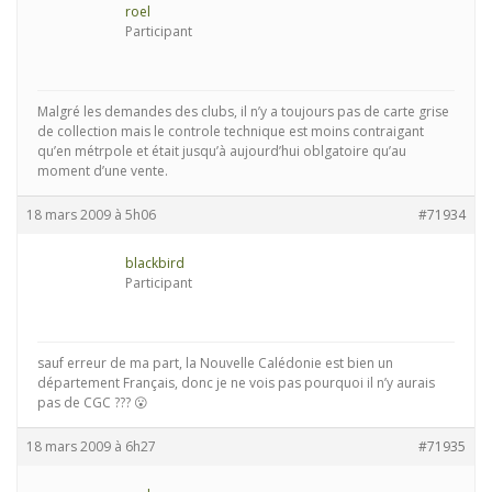
roel
Participant
Malgré les demandes des clubs, il n’y a toujours pas de carte grise
de collection mais le controle technique est moins contraigant
qu’en métrpole et était jusqu’à aujourd’hui oblgatoire qu’au
moment d’une vente.
18 mars 2009 à 5h06
#71934
blackbird
Participant
sauf erreur de ma part, la Nouvelle Calédonie est bien un
département Français, donc je ne vois pas pourquoi il n’y aurais
pas de CGC ??? 😮
18 mars 2009 à 6h27
#71935