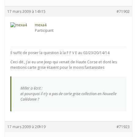
17 mars 2009 à 14h15
#71902
mexa4
Participant
Il suffit de poser la question à la F F V E au 02/23/20/14/14
Ceci dit , j’ai eu une Jeep qui venait de Haute Corse et dont les
mentions carte grise étaient pour le moins fantaisistes
Miller a écrit :
et pourquoi il n’y a pas de carte grise collection en Nouvelle
Calédonie ?
17 mars 2009 à 20h19
#71923