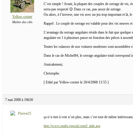
C’est simple ! Avant, la plupart des couples de serrage de vis, 
serra pas respecté 😉 Dans ce cas, pas assez de serrage.
Ou alors, à l’inverse, une vis avec un jeu trop important et là, l
Yellow-corner
Maître des clés
Rappel : Le couple de serrage est valable pour des vis neuves et 
L’avantage du serrage angulaire réside dans le fait que quelque soi
angulaire en 1 à plusieurs passe en fonction des pièces à assemb
Toutes les culasses de nos voitures modernes sont assemblées en 
Dans le cas de Michel94, le serrage angulaire total correspond 
Amicalement,
Christophe.
[ Edité par Yellow-corner le 20/4/2008 13:55 ]
7 mai 2008 à 19h50
ça n’a rien à voir n’on plus, mais c’est tout de même intéressan
http://www.snafu-special.com/l_aide.asp