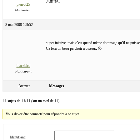
-°\IIIII/°-
pierrot25
Modérateur
8 mai 2008 à 5h52
super iniative, mais c’est quand mème dommage qu’il ne puisse 
Ca fera un beau perchoir a oiseaux 😮
blackbird
Participant
Auteur
Messages
11 sujets de 1 à 11 (sur un total de 11)
Vous devez être connecté pour répondre à ce sujet.
Identifiant: