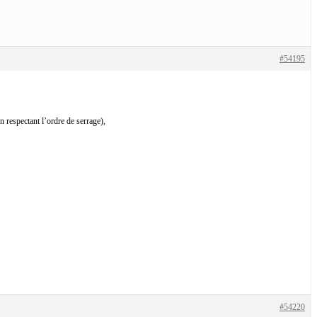
#54195
n respectant l’ordre de serrage),
#54220