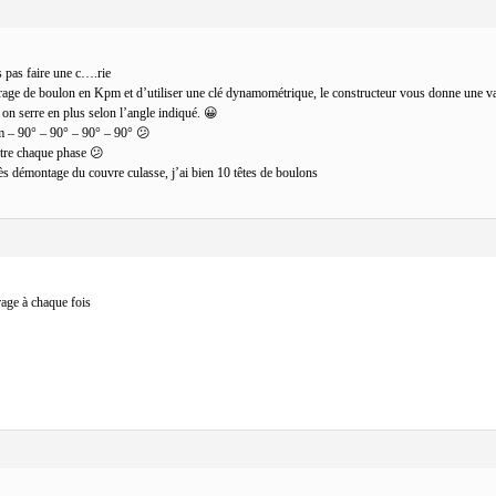
s pas faire une c….rie
serrage de boulon en Kpm et d’utiliser une clé dynamométrique, le constructeur vous donne une v
 on serre en plus selon l’angle indiqué. 😀
pm – 90° – 90° – 90° – 90° 😕
entre chaque phase 😕
rès démontage du couvre culasse, j’ai bien 10 têtes de boulons
rage à chaque fois