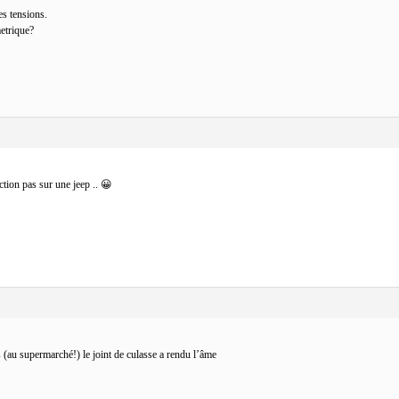
es tensions.
etrique?
ction pas sur une jeep .. 😀
s (au supermarché!) le joint de culasse a rendu l’âme