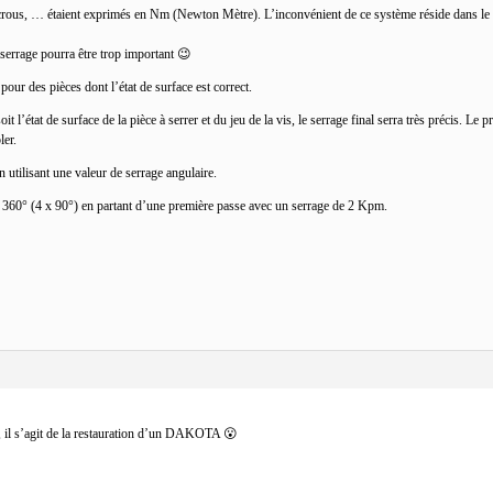
écrous, … étaient exprimés en Nm (Newton Mètre). L’inconvénient de ce système réside dans le fa
e serrage pourra être trop important 😉
pour des pièces dont l’état de surface est correct.
t l’état de surface de la pièce à serrer et du jeu de la vis, le serrage final serra très précis. Le 
ler.
utilisant une valeur de serrage angulaire.
à 360° (4 x 90°) en partant d’une première passe avec un serrage de 2 Kpm.
t, il s’agit de la restauration d’un DAKOTA 😮