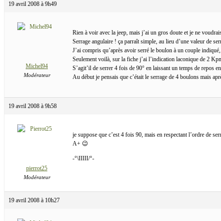
19 avril 2008 à 9h49
Rien à voir avec la jeep, mais j’ai un gros doute et je ne voudrai
Serrage angulaire ! ça parraît simple, au lieu d’une valeur de 
J’ai compris qu’après avoir serré le boulon à un couple indiqué,
Seulement voilà, sur la fiche j’ai l’indication laconique de 2 K
Michel94
S’agit’il de serrer 4 fois de 90° en laissant un temps de repos 
Modérateur
Au début je pensais que c’était le serrage de 4 boulons mais ap
19 avril 2008 à 9h58
je suppose que c’est 4 fois 90, mais en respectant l’ordre de ser
A+ 😉
-°\IIIII/°-
pierrot25
Modérateur
19 avril 2008 à 10h27