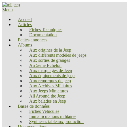
Menu
Accueil
Articles
Fiches Techniques
Documentation
Petites annonces
Albums
Aux origines de la Jeep
Aux différents modèles de jeeps
Aux sorties de granges
Au 5eme Echelon
Aux marquages de Jeep
Aux équipements de jeep
Aux remorques de jeep
Aux Archives Militaires
Aux Jeeps Miniatures
All Around the Jeep
Aux balades en Jeep
Bases de données
Fiches Vehicules
Immatriculations militaires
Synthèses tableaux production
Documentations