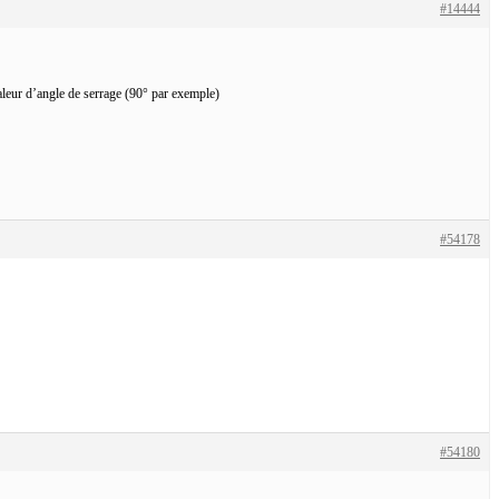
#14444
aleur d’angle de serrage (90° par exemple)
#54178
#54180