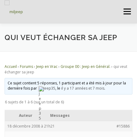
Menu
ACCUEIL
ARTICLES
PETITES ANNONCES
QUI VEUT ÉCHANGER SA JEEP
ALBUMS
BASES DE DONNÉES
Accueil
›
Forums
›
Jeep en Vrac
›
Groupe 00 : Jeep en Général.
›
qui veut
échanger sa jeep
DOCUMENTATIONS
FORUMS
S’INSCRIRE
Ce sujet contient 5 réponses, 1 participant et a été mis à jour pour la
dernière fois par
Jeep35
, le
il y a 17 années et 7 mois
.
6 sujets de 1 à 6 (sur un total de 6)
CONNEXION
Auteur
Messages
18 décembre 2008 à 21h21
#15886