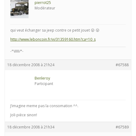
pierrot25
Modérateur
qui veut échanger sa jeep contre ce petit jouet 😛 😛
http://www.leboncoin.fr/vi/31359160.htm?ca=10_s
-°\IIIII/°-
18 décembre 2008 à 21h24
#67588
Benleroy
Participant
J’imagine meme pas la consomation ^^.
Joli pièce sinon!
18 décembre 2008 à 21h34
#67589