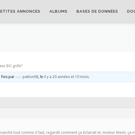
PETITES ANNONCES
ALBUMS
BASES DE DONNÉES
DO
eur BO grillé?
e fois par
patton08
, le
il y a 20 années et 10 mois
.
’ai branché tout comme il faut, regardé comment ça éclairait et, moteur éteint, ç