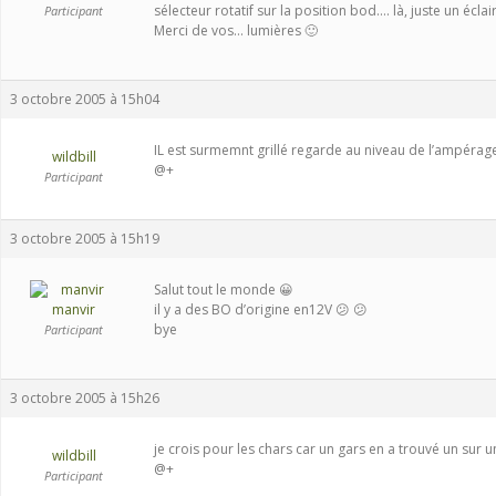
sélecteur rotatif sur la position bod…. là, juste un écl
Participant
Merci de vos… lumières 🙂
3 octobre 2005 à 15h04
IL est surmemnt grillé regarde au niveau de l’ampérag
wildbill
@+
Participant
3 octobre 2005 à 15h19
Salut tout le monde 😀
manvir
il y a des BO d’origine en12V 😕 😕
bye
Participant
3 octobre 2005 à 15h26
je crois pour les chars car un gars en a trouvé un sur
wildbill
@+
Participant