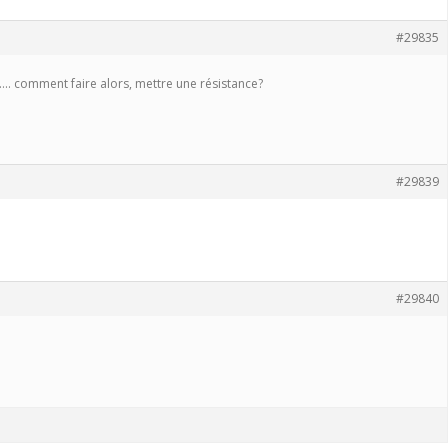
#29835
V?…. comment faire alors, mettre une résistance?
#29839
#29840