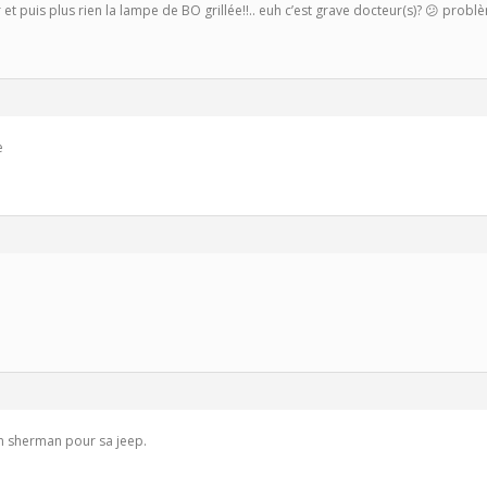
air et puis plus rien la lampe de BO grillée!!.. euh c’est grave docteur(s)? 😕 pr
e
 un sherman pour sa jeep.