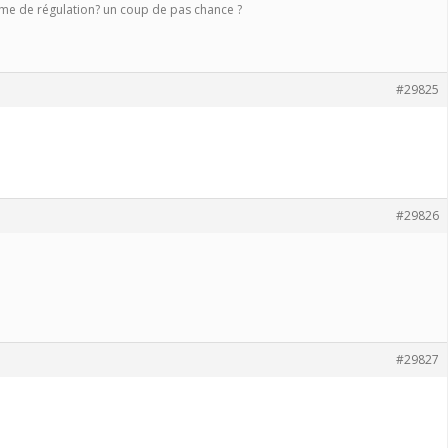
oblème de régulation? un coup de pas chance ?
#29825
#29826
#29827