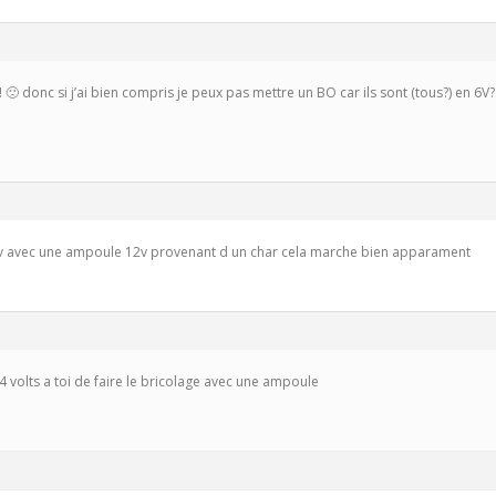
!! 🙁 donc si j’ai bien compris je peux pas mettre un BO car ils sont (tous?) en 6
6v avec une ampoule 12v provenant d un char cela marche bien apparament
4 volts a toi de faire le bricolage avec une ampoule