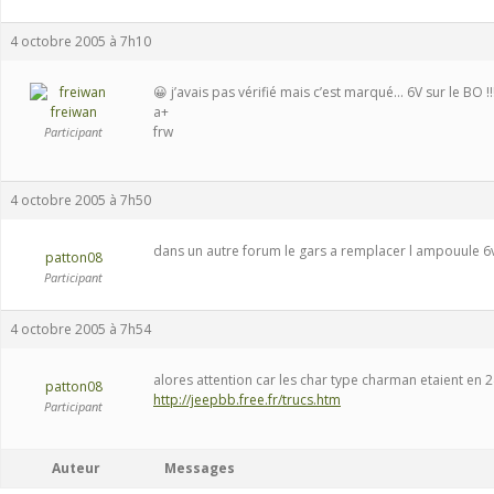
4 octobre 2005 à 7h10
😀 j’avais pas vérifié mais c’est marqué… 6V sur le BO !
freiwan
a+
frw
Participant
4 octobre 2005 à 7h50
dans un autre forum le gars a remplacer l ampouule 
patton08
Participant
4 octobre 2005 à 7h54
alores attention car les char type charman etaient en 2
patton08
http://jeepbb.free.fr/trucs.htm
Participant
Auteur
Messages