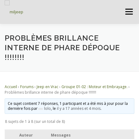
Menu
ACCUEIL
ARTICLES
PETITES ANNONCES
PROBLÈMES BRILLANCE
INTERNE DE PHARE DÉPOQUE
!!!!!!!!
ALBUMS
BASES DE DONNÉES
DOCUMENTATIONS
FORUMS
S’INSCRIRE
Accueil
›
Forums
›
Jeep en Vrac
›
Groupe 01-02 : Moteur et Embrayage.
›
Problèmes brillance interne de phare dépoque !!!!!!!!
Ce sujet contient 7 réponses, 1 participant et a été mis à jour pour la
CONNEXION
dernière fois par
lolo
, le
il y a 17 années et 4 mois
.
8 sujets de 1 à 8 (sur un total de 8)
Auteur
Messages