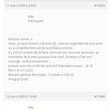
11 mars 2009 à 23h01
#16325
lolo
Participant
Bonjour a tous, V
Voila , je viens d’avoir 2 phares GE , mais en regardant de plus près
un a complètement perdu sa brillance interne ,
il y a t’il un moyen de lui faire retrouvé une seconde jeunesse , ça
m’embête de le jeter puisque il est neuf , le temps a fait son
ouvrage , malheureusement ….
pouvez vous me confirmé qu’il soit d’époque ou pas … 😉 😉
Merci et a + LOLO
Marque général électrique , 12 made in USA 😉
410.jpg”>[/url]
12 mars 2009 à 13h45
#71660
lolo