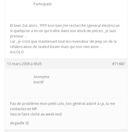
Participant
Et bien Zut alors , !!!!!!!! bon ben j’en recherche (general electric) un
si quelqu’un a en un qui traîne dans son stock de pièces , je suis
preneur …
car , je crois que maintenant tout les revendeur de jeep on de la
refabrication de sealed beam mais qui non rien avoir …
A+LOLO
13 mars 2009 à 6h35
#71687
Anonyme
Inactif
Pas de problème mon petit Lolo, ton général adoré à ça, tu me
contactes en MP.
Vais te faire cliché au week end
degaulle 😉