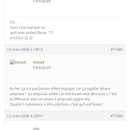
Participant
OK ,
mais c’est marqué ou,
qu’il sont sealed Beam ????
A+LOLO 😉 😉
12 mars 2009 à 14h15
#71661
mexa4
Participant
En fait, ça n’a pas besoin d’être marqué, car ça signifie “phare
ampoule ” ou ampoule cellée ( le mot beam veut dire luire ), c”est
la fifférence avec un phare à ampoule rapportée
Quand il commence à être pâlichon, c”est qu’il est foutu !
12 mars 2009 à 22h57
#71685
lolo