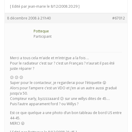
[ Edité par jean-marie le 8/12/2008 20:29 ]
8 décembre 2008 à 21h40
#67012
Potteque
Participant
Merci a tous cela m’aide et m’intrigue a la fois …
Pour le radiateur c’est sur ? c’est un Français ? n’aurait il pas été
juste réparer ?
😕 😕 😕
Super pour le contacteur, je regarderai pour l’étiquette 😛
Alors pour l’ampere c’est un VDO et j’en ai un autre aussi gradué
jusqu’a 50.
Compteur early, byzzzzaaard 😕 sur une willys dites de 45….
Puis l’autre apparament ford ? ou Willys ?
Est ce que quelque a une photo d’un bon tableau de bord US entre
44-45.
MERCI 😛