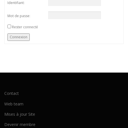
Identifiant:
Mot de passe:
Rester connecté
Connexion
Contact
Web team
Mises à jour Site
Devenir membre