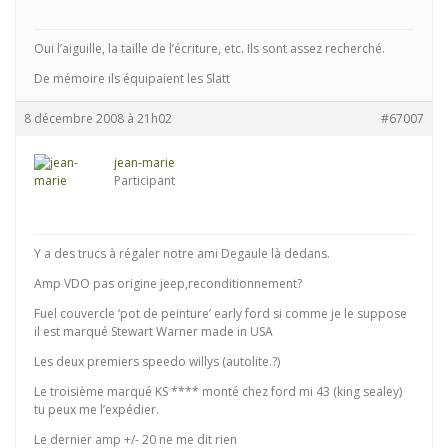
Oui l’aiguille, la taille de l’écriture, etc. Ils sont assez recherché.
De mémoire ils équipaient les Slatt
8 décembre 2008 à 21h02
#67007
jean-marie
Participant
Y a des trucs à régaler notre ami Degaule là dedans.
Amp VDO pas origine jeep,reconditionnement?
Fuel couvercle ‘pot de peinture’ early ford si comme je le suppose
il est marqué Stewart Warner made in USA
Les deux premiers speedo willys (autolite.?)
Le troisième marqué KS **** monté chez ford mi 43 (king sealey)
tu peux me l’expédier.
Le dernier amp +/- 20 ne me dit rien