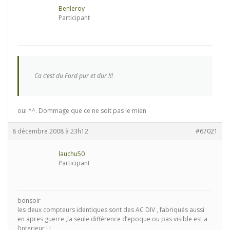
Benleroy
Participant
Ca c’est du Ford pur et dur !!!
oui ^^. Dommage que ce ne soit pas le mien
8 décembre 2008 à 23h12
#67021
lauchu50
Participant
bonsoir
les deux compteurs identiques sont des AC DIV , fabriqués aussi
en apres guerre ,la seule différence d’epoque ou pas visible est a
l’interieur ! !