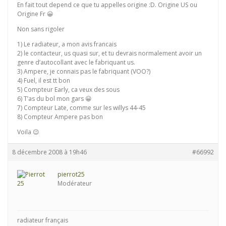
En fait tout depend ce que tu appelles origine :D. Origine US ou
Origine Fr 😀
Non sans rigoler
1) Le radiateur, a mon avis francais
2) le contacteur, us quasi sur, et tu devrais normalement avoir un
genre d’autocollant avec le fabriquant us.
3) Ampere, je connais pas le fabriquant (VOO?)
4) Fuel, il est tt bon
5) Compteur Early, ca veux des sous
6) T’as du bol mon gars 😀
7) Compteur Late, comme sur les willys 44-45
8) Compteur Ampere pas bon
Voila 😉
8 décembre 2008 à 19h46
#66992
pierrot25
Modérateur
radiateur français