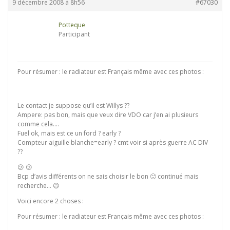
9 décembre 2008 à 8h56
#67030
Potteque
Participant
Pour résumer : le radiateur est Français même avec ces photos :
Le contact je suppose qu’il est Willys ??
Ampere: pas bon, mais que veux dire VDO car j’en ai plusieurs
comme cela….
Fuel ok, mais est ce un ford ? early ?
Compteur aiguille blanche=early ? cmt voir si après guerre AC DIV
??
😕 😕
Bcp d’avis différents on ne sais choisir le bon 🙁 continué mais
recherche… 😉
Voici encore 2 choses :
Pour résumer : le radiateur est Français même avec ces photos :