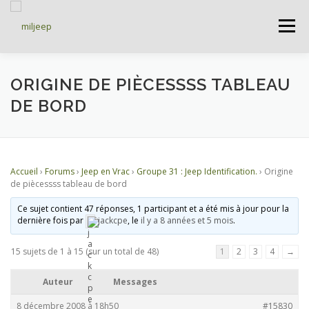
Menu
ACCUEIL
ARTICLES
PETITES ANNONCES
ORIGINE DE PIÈCESSSS TABLEAU
DE BORD
ALBUMS
BASES DE DONNÉES
Accueil
›
Forums
›
Jeep en Vrac
›
Groupe 31 : Jeep Identification.
›
Origine
DOCUMENTATIONS
FORUMS
S’INSCRIRE
de piècessss tableau de bord
Ce sujet contient 47 réponses, 1 participant et a été mis à jour pour la
dernière fois par
jackcpe
, le
il y a 8 années et 5 mois
.
CONNEXION
15 sujets de 1 à 15 (sur un total de 48)
1
2
3
4
→
Auteur
Messages
8 décembre 2008 à 18h50
#15830