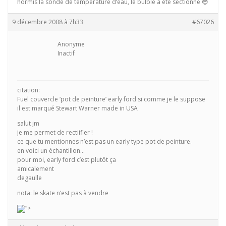
hormis la sonde de température d’eau, le bulble a étè sectionné 😎
9 décembre 2008 à 7h33
#67026
Anonyme
Inactif
citation:
Fuel couvercle ‘pot de peinture’ early ford si comme je le suppose
il est marqué Stewart Warner made in USA
salut jm
je me permet de rectiifier !
ce que tu mentionnes n’est pas un early type pot de peinture.
en voici un échantillon…
pour moi, early ford c’est plutôt ça
amicalement
degaulle
nota: le skate n’est pas à vendre
“>