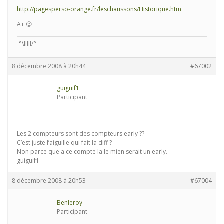
http://pagesperso-orange.fr/leschaussons/Historique.htm
A+ 😉
-°\IIIII/°-
8 décembre 2008 à 20h44
#67002
guiguif1
Participant
Les 2 compteurs sont des compteurs early ??
C’est juste l’aiguille qui fait la diff ?
Non parce que a ce compte la le mien serait un early.
guiguif1
8 décembre 2008 à 20h53
#67004
Benleroy
Participant