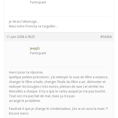
Participant
Je dirais l’allumage…
Mais notre Frenchy va t’aiguiller…
11 juin 2008 à 9h25
#56456
JeepJG
Participant
merci pour ta réponse.
quelque petites précisions : j’ai nettoyer la cuve du filtre a essence,
changer le filtre a huile, changer l’huile du filtre a air, démonter et
nettoyer les bougies ( très noires, pleines de suie ) et vérifier les
étincelles a chaque. Il n’y a que le carbu auquel je n’ai pas touché.
Tout ceci n’a pas fait de mal, mais ça n’a pas
arrangé le problème.
Faudrait-il que je change le condensateur, j’en ai un sous la main ??
Encore merci.