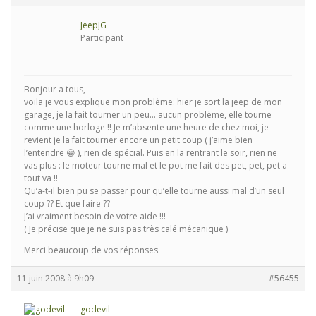
JeepJG
Participant
Bonjour a tous,
voila je vous explique mon problème: hier je sort la jeep de mon
garage, je la fait tourner un peu… aucun problème, elle tourne
comme une horloge !! Je m’absente une heure de chez moi, je
revient je la fait tourner encore un petit coup ( j’aime bien
l’entendre 😀 ), rien de spécial. Puis en la rentrant le soir, rien ne
vas plus : le moteur tourne mal et le pot me fait des pet, pet, pet a
tout va !!
Qu’a-t-il bien pu se passer pour qu’elle tourne aussi mal d’un seul
coup ?? Et que faire ??
J’ai vraiment besoin de votre aide !!!
( Je précise que je ne suis pas très calé mécanique )
Merci beaucoup de vos réponses.
11 juin 2008 à 9h09
#56455
godevil