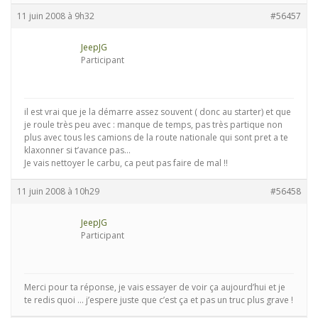
11 juin 2008 à 9h32
#56457
JeepJG
Participant
il est vrai que je la démarre assez souvent ( donc au starter) et que
je roule très peu avec : manque de temps, pas très partique non
plus avec tous les camions de la route nationale qui sont pret a te
klaxonner si t’avance pas…
Je vais nettoyer le carbu, ca peut pas faire de mal !!
11 juin 2008 à 10h29
#56458
JeepJG
Participant
Merci pour ta réponse, je vais essayer de voir ça aujourd’hui et je
te redis quoi … j’espere juste que c’est ça et pas un truc plus grave !