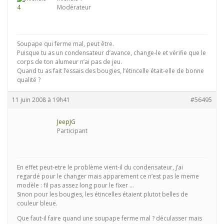
Modérateur
Soupape qui ferme mal, peut être.
Puisque tu as un condensateur d’avance, change-le et vérifie que le
corps de ton alumeur n’ai pas de jeu.
Quand tu as fait l’essais des bougies, l’étincelle était-elle de bonne
qualité ?
11 juin 2008 à 19h41
#56495
JeepJG
Participant
En effet peut-etre le problème vient-il du condensateur, j’ai
regardé pour le changer mais apparement ce n’est pas le meme
modèle : fil pas assez long pour le fixer …
Sinon pour les bougies, les étincelles étaient plutot belles de
couleur bleue.
Que faut-il faire quand une soupape ferme mal ? déculasser mais