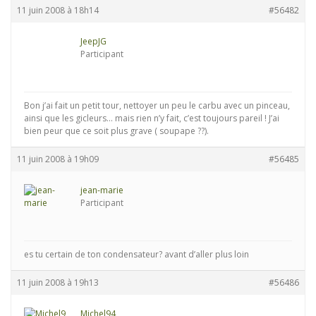
11 juin 2008 à 18h14
#56482
JeepJG
Participant
Bon j’ai fait un petit tour, nettoyer un peu le carbu avec un pinceau,
ainsi que les gicleurs… mais rien n’y fait, c’est toujours pareil ! J’ai
bien peur que ce soit plus grave ( soupape ??).
11 juin 2008 à 19h09
#56485
jean-marie
Participant
es tu certain de ton condensateur? avant d’aller plus loin
11 juin 2008 à 19h13
#56486
Michel94