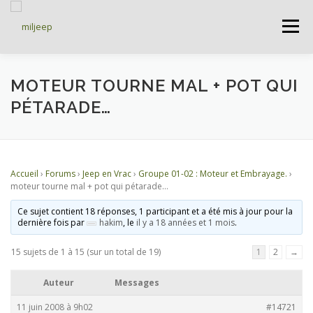
Menu
ACCUEIL
ARTICLES
PETITES ANNONCES
MOTEUR TOURNE MAL + POT QUI
PÉTARADE…
ALBUMS
BASES DE DONNÉES
Accueil
›
Forums
›
Jeep en Vrac
›
Groupe 01-02 : Moteur et Embrayage.
›
DOCUMENTATIONS
FORUMS
S’INSCRIRE
moteur tourne mal + pot qui pétarade…
Ce sujet contient 18 réponses, 1 participant et a été mis à jour pour la
dernière fois par
hakim
, le
il y a 18 années et 1 mois
.
CONNEXION
15 sujets de 1 à 15 (sur un total de 19)
1
2
→
Auteur
Messages
11 juin 2008 à 9h02
#14721