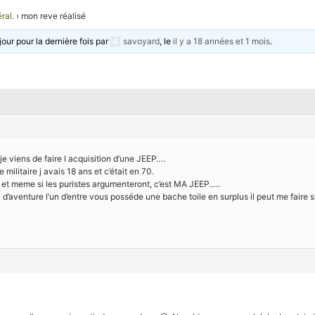
ral.
›
mon reve réalisé
jour pour la dernière fois par
savoyard
, le
il y a 18 années et 1 mois
.
e viens de faire l acquisition d’une JEEP….
militaire j avais 18 ans et c’était en 70.
 et meme si les puristes argumenteront, c’est MA JEEP…..
si d’aventure l’un d’entre vous posséde une bache toile en surplus il peut me faire 