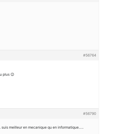
#56764
u plus 😉
#56790
…. suis meilleur en mecanique qu en informatique…..