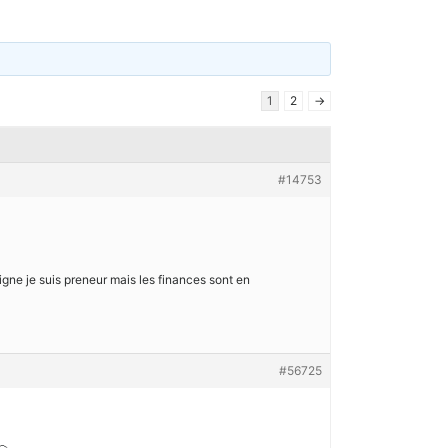
1
2
→
#14753
signe je suis preneur mais les finances sont en
#56725