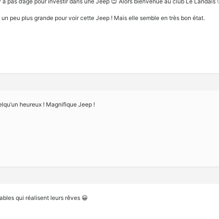
n’y a pas d’age pour investir dans une Jeep 😉 Alors bienvenue au club Le Landais 
n peu plus grande pour voir cette Jeep ! Mais elle semble en très bon état.
quelqu’un heureux ! Magnifique Jeep !
les qui réalisent leurs rêves 😀