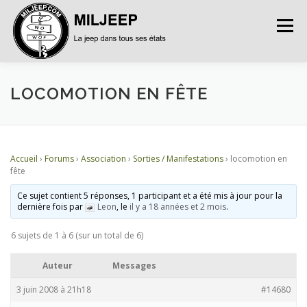
Menu
ACCUEIL
ARTICLES
PETITES ANNONCES
LOCOMOTION EN FÊTE
ALBUMS
BASES DE DONNÉES
Accueil
›
Forums
›
Association
›
Sorties / Manifestations
›
locomotion en
fête
DOCUMENTATIONS
FORUMS
S’INSCRIRE
Ce sujet contient 5 réponses, 1 participant et a été mis à jour pour la
dernière fois par
Leon
, le
il y a 18 années et 2 mois
.
6 sujets de 1 à 6 (sur un total de 6)
CONNEXION
Auteur
Messages
3 juin 2008 à 21h18
#14680