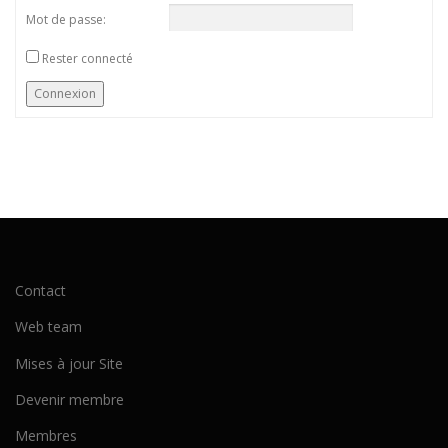
Mot de passe:
Rester connecté
Connexion
Contact
Web team
Mises à jour Site
Devenir membre
Membres