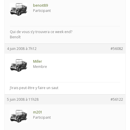
benoit89
Participant
Qui de vous s’y trouvera ce week end?
Benoît
4 juin 2008 à 7h12
#56082
Miller
Membre
J’irais peut-être y faire un saut
5 juin 2008 à 11h28
#56122
m201
Participant