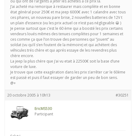
ou qui ont de l’argents à jeter les achètes à ce prix la.
J’ai acheté ma remorque à restaurer mais complète et en bonne
état général pour 250€ et ma jeep 6000€ avec 1 calandre avec tous
ces phares, un nouveau pare brise, 2 nouvelles batteries de 12V t
un plain d’essence (vu les prix actuel ce n’est pas négligeable 😀 )
Je pense surtout que c’est le 60 ème qui a boosté les prix certains
vendeurs loués mêmes des tenues complètes pour 1 semaines et
ces comme ça que l’on trouve des personnes qui “jouent” au
soldat (vu qu’il s’en foutent de la mémoire) et qui achétent des
véhicules trés chère et qui aprés essaye de les revendres plus
chère encore.
La jeep la plus chère que j’ai vu etait à 22500€ soit la base d’une
voiture de luxe.
Je trouve que cette exagération dans les prix s’arrêter car le 60ème
est passé et puis il faut essayer de garder un peu de bon sens.
@+
20 octobre 2005 à 10h13
#30251
EricMS530
Participant