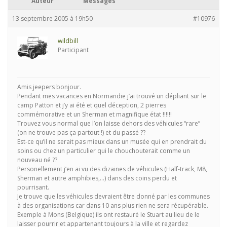
Auteur
Messages
13 septembre 2005 à 19h50
#10976
wildbill
Participant
Amis jeepers bonjour.
Pendant mes vacances en Normandie j’ai trouvé un dépliant sur le
camp Patton et j’y ai été et quel déception, 2 pierres
commémorative et un Sherman et magnifique état !!!!!!
Trouvez vous normal que l’on laisse dehors des véhicules “rare”
(on ne trouve pas ça partout !) et du passé ??
Est-ce qu’il ne serait pas mieux dans un musée qui en prendrait du
soins ou chez un particulier qui le chouchouterait comme un
nouveau né ??
Personellement j’en ai vu des dizaines de véhicules (Half-track, M8,
Sherman et autre amphibies,…) dans des coins perdu et
pourrisant.
Je trouve que les véhicules devraient être donné par les communes
à des organisations car dans 10 ans plus rien ne sera récupérable.
Exemple à Mons (Belgique) ils ont restauré le Stuart au lieu de le
laisser pourrir et appartenant toujours à la ville et regardez