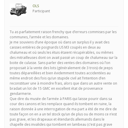
OLS
Participant
Tu as parfaitement raison frenchy que d’erreurs commises par les
communes, l’armée et les domaines.
Je me souviens d’une époque où dans un surplus il y avait des
caisses entières de poignards US M3 coupés en deux au
chalumeau et où seuls les étuis étaient récupérables, ou mêmes
des mitrailleuses dont on avait passé un coup de chalumeau sur la
boite de culasse. Sans parler des ventes des domaines où l’on
proposait à la vente des lots (généralement de 3 trois) de jeeps
toutes dépareillées et bien évidemment toutes accidentées au
même endroit des fois qu’un stupide civil ait l’intention d’en
reconstituer une à moindre frais, alors que dans un autre vente on
bradait un lot de 15 GMC en excellent état de provenance
gendarmerie.
Que dire du musée de l’armée à PARIS qui laisse pourir dans sa
cour des canons et les remplace quand ils tombent en ruine, la
raison donnée à une interrogation de ma part a été de me dire de
toute façon on en a un tel stock qu’un de plus ou de moins ce n’est
pas grave, et les drapeaux et étendards allemands dans le
chapelle des invalides qui tombent en lambeau (c’est pas grave