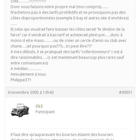
côte………..???????????
Donc nous faisons notre propre mal (moi compris)……..
N’achetons pas à des tarifs prohibitifs et ne provoquons pas des
côtes disproportionnées (exemple E-bay et autres site d enchères)
…….
Et celui qui voudrait faire baisser les côtes serait “le dindon de la
farce” car il vendrait à bas tarif et acheterait plein pot……donc à
moins d etre maso……….ou de créer un cercle d’amis ou club avec
charte…..(et pourquoi pas???)….Ici peut être???
A mes débuts, il se pratiquait des tarifs “collectionneurs” c est à
dire raisonnables……(c est maintenant beaucoup plus rares sauf
entre connaissances)
A méditer…………..
Amicalement à tous
Philippe371
4 novembre 2005 à 13h43
#30551
OLS
Participant
Il faut dire qu’auparavant les bourses étaient des bourses