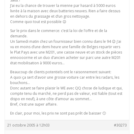
Salut !
J’ai eu la chance de trouver la mienne par hasard à 5000 euros
livrée à la maison avec deux batteries neuves. Rien a faire dessus
en dehors du graissage et d’un gros nettoyage.
Comme quoi tout est possible 😉
Sur le prix dans le commerce: c’est la loi de l’offre et de la
demande.
Un Samedi matin chez un fournisseur bien connu dans le 94 😉 j’ai
vu en moins d’une demi heure une famille de Belges repartir vers
le Plat Pays avec une M201, une caisse neuve et un stock de pièces
ennoooorme et un duo d’ancien acheter sur parc une autre M201
état mobilisation à 9000 euros…
Beaucoup de clients potentiels ont le raisonnement suivant:
A quoi ça sert d’avoir une grosse voiture car entre les radars, les
bouchons…
Donc autant se faire plaisir le WE avec QQ chose de ludique et qui,
compte tenu du marché, ne perd pas de valeur, est fiable (tout est
dispo en neuf), à une côte d’amour au sommet…
Bref, c’est une super affaire.
En clair, pour moi, les prix ne sont pas prêt de baisser 🙁
21 octobre 2005 à 12h03
#30273