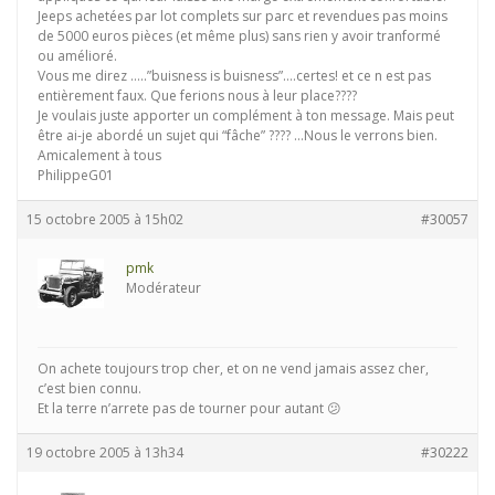
Jeeps achetées par lot complets sur parc et revendues pas moins
de 5000 euros pièces (et même plus) sans rien y avoir tranformé
ou amélioré.
Vous me direz …..”buisness is buisness”….certes! et ce n est pas
entièrement faux. Que ferions nous à leur place????
Je voulais juste apporter un complément à ton message. Mais peut
être ai-je abordé un sujet qui “fâche” ???? …Nous le verrons bien.
Amicalement à tous
PhilippeG01
15 octobre 2005 à 15h02
#30057
pmk
Modérateur
On achete toujours trop cher, et on ne vend jamais assez cher,
c’est bien connu.
Et la terre n’arrete pas de tourner pour autant 😕
19 octobre 2005 à 13h34
#30222