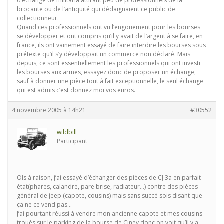
d’échange de militaria attirant peu de professionnels de la
brocante ou de l’antiquité qui dédaignaient ce public de
collectionneur.
Quand ces professionnels ont vu l’engouement pour les bourses
se développer et ont compris qu’il y avait de l’argent à se faire, en
france, ils ont vainement essayé de faire interdire les bourses sous
prétexte qu’il s’y développait un commerce non déclaré. Mais
depuis, ce sont essentiellement les professionnels qui ont investi
les bourses aux armes, essayez donc de proposer un échange,
sauf à donner une pièce tout à fait exceptionnelle, le seul échange
qui est admis c’est donnez moi vos euros.
4 novembre 2005 à 14h21
#30552
wildbill
Participant
Ols à raison, j’ai essayé d’échanger des pièces de CJ 3a en parfait
état(phares, calandre, pare brise, radiateur…) contre des pièces
général de jeep (capote, cousins) mais sans succé sois disant que
ça ne ce vend pas…
J’ai pourtant réussi à vendre mon ancienne capote et mes cousins
troués sur le parking de la bourse de Ciney donc on voit qu’il y a