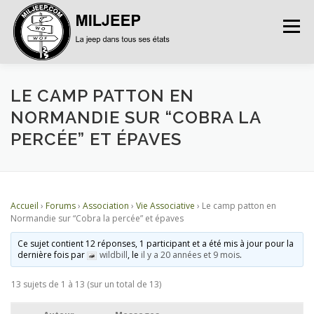
Menu
ACCUEIL
ARTICLES
PETITES ANNONCES
LE CAMP PATTON EN
NORMANDIE SUR “COBRA LA
PERCÉE” ET ÉPAVES
ALBUMS
BASES DE DONNÉES
DOCUMENTATIONS
FORUMS
S’INSCRIRE
Accueil
›
Forums
›
Association
›
Vie Associative
›
Le camp patton en
Normandie sur “Cobra la percée” et épaves
Ce sujet contient 12 réponses, 1 participant et a été mis à jour pour la
CONNEXION
dernière fois par
wildbill
, le
il y a 20 années et 9 mois
.
13 sujets de 1 à 13 (sur un total de 13)