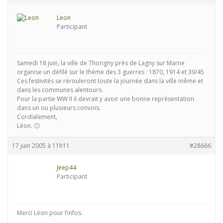
Leon
Participant
Samedi 18 juin, la ville de Thorigny près de Lagny sur Marne
organise un défilé sur le thème des 3 guerres : 1870, 1914 et 39/45
Ces festivités se rérouleront toute la journée dans la ville même et
dans les communes alentours.
Pour la partie WW II il devrait y avoir une bonne représentation
dans un ou plusieurs convois.
Cordialement,
Léon. 🙂
17 juin 2005 à 11h11
#28666
Jeep44
Participant
Merci Léon pour l’infos.