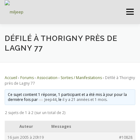
Menu
ACCUEIL
ARTICLES
PETITES ANNONCES
DÉFILÉ À THORIGNY PRÈS DE
LAGNY 77
ALBUMS
BASES DE DONNÉES
Accueil
›
Forums
›
Association
›
Sorties / Manifestations
›
Défilé à Thorigny
DOCUMENTATIONS
FORUMS
S’INSCRIRE
près de Lagny 77
Ce sujet contient 1 réponse, 1 participant et a été mis à jour pour la
dernière fois par
Jeep44
, le
il y a 21 années et 1 mois
.
CONNEXION
2 sujets de 1 à 2 (sur un total de 2)
Auteur
Messages
16 juin 2005 à 20h19
#10828