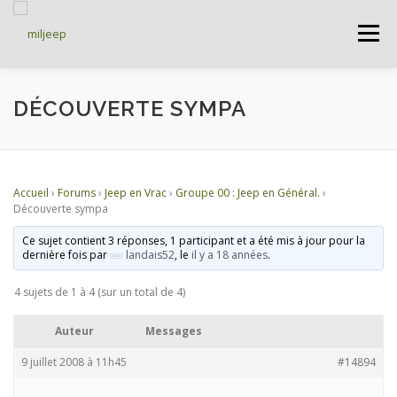
Menu
ACCUEIL
ARTICLES
PETITES ANNONCES
DÉCOUVERTE SYMPA
ALBUMS
BASES DE DONNÉES
Accueil
›
Forums
›
Jeep en Vrac
›
Groupe 00 : Jeep en Général.
›
Découverte sympa
DOCUMENTATIONS
FORUMS
S’INSCRIRE
Ce sujet contient 3 réponses, 1 participant et a été mis à jour pour la
dernière fois par
landais52
, le
il y a 18 années
.
4 sujets de 1 à 4 (sur un total de 4)
CONNEXION
Auteur
Messages
9 juillet 2008 à 11h45
#14894