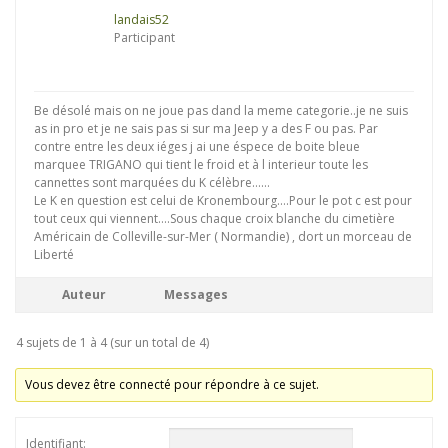
landais52
Participant
Be désolé mais on ne joue pas dand la meme categorie..je ne suis
as in pro et je ne sais pas si sur ma Jeep y a des F ou pas. Par
contre entre les deux iéges j ai une éspece de boite bleue
marquee TRIGANO qui tient le froid et à l interieur toute les
cannettes sont marquées du K célèbre……
Le K en question est celui de Kronembourg….Pour le pot c est pour
tout ceux qui viennent….Sous chaque croix blanche du cimetière
Américain de Colleville-sur-Mer ( Normandie) , dort un morceau de
Liberté
Auteur
Messages
4 sujets de 1 à 4 (sur un total de 4)
Vous devez être connecté pour répondre à ce sujet.
Identifiant: