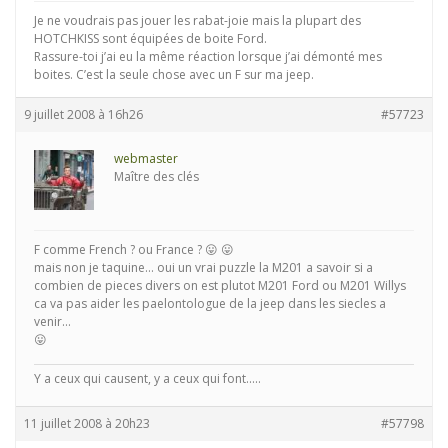
Je ne voudrais pas jouer les rabat-joie mais la plupart des
HOTCHKISS sont équipées de boite Ford.
Rassure-toi j’ai eu la même réaction lorsque j’ai démonté mes
boites. C’est la seule chose avec un F sur ma jeep.
9 juillet 2008 à 16h26
#57723
webmaster
Maître des clés
F comme French ? ou France ? 😛 😛
mais non je taquine… oui un vrai puzzle la M201 a savoir si a
combien de pieces divers on est plutot M201 Ford ou M201 Willys
ca va pas aider les paelontologue de la jeep dans les siecles a
venir…
😛
Y a ceux qui causent, y a ceux qui font.....
11 juillet 2008 à 20h23
#57798