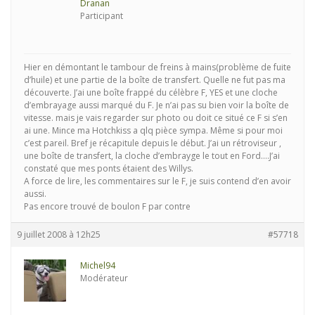
Dranan
Participant
Hier en démontant le tambour de freins à mains(problème de fuite
d’huile) et une partie de la boîte de transfert. Quelle ne fut pas ma
découverte. J’ai une boîte frappé du célèbre F, YES et une cloche
d’embrayage aussi marqué du F. Je n’ai pas su bien voir la boîte de
vitesse. mais je vais regarder sur photo ou doit ce situé ce F si s’en
ai une. Mince ma Hotchkiss a qlq pièce sympa. Même si pour moi
c’est pareil. Bref je récapitule depuis le début. J’ai un rétroviseur ,
une boîte de transfert, la cloche d’embrayge le tout en Ford….J’ai
constaté que mes ponts étaient des Willys.
A force de lire, les commentaires sur le F, je suis contend d’en avoir
aussi.
Pas encore trouvé de boulon F par contre
9 juillet 2008 à 12h25
#57718
Michel94
Modérateur